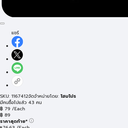
แชร์
SKU: 1167412
จัดจำหน่ายโดย:
โฮมโปร
มีคนซื้อไปแล้ว 43 คน
฿
79
/Each
฿
89
ราคาสุดท้าย*
76.63
/Each
฿