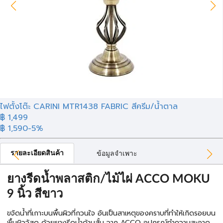
ไฟตั้งโต๊ะ CARINI MTR1438 FABRIC สีครีม/น้ำตาล
฿ 1,499
฿ 1,590
-5%
รายละเอียดสินค้า
ข้อมูลจำเพาะ
ยางรีดน้ำพลาสติก/ไม้ไผ่ ACCO MOKU
9 นิ้ว สีขาว
ขจัดน้ำที่เกาะบนพื้นผิวที่กวนใจ อันเป็นสาเหตุของคราบที่ทำให้เกิดรอยบน
พื้นผิววัสดุ ด้วยยางรีดน้ำด้ามสั้น จาก ACCO อุปกรณ์ทำความสะอาด