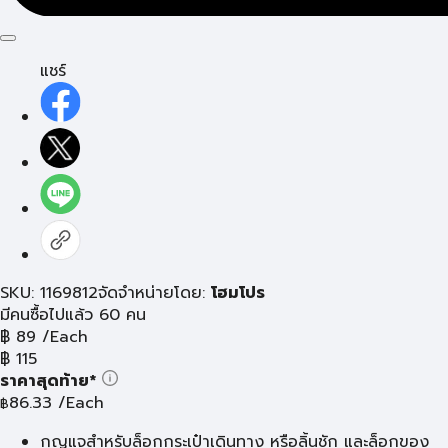
แชร์
SKU: 1169812
จัดจำหน่ายโดย:
โฮมโปร
มีคนซื้อไปแล้ว 60 คน
฿
89
/Each
฿
115
ราคาสุดท้าย*
86.33
/Each
฿
กุญแจสำหรับล็อกกระเป๋าเดินทาง หรือลิ้นชัก และล็อกของ