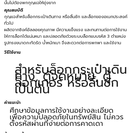
นั้นไม่ต้องพกกุญแจให้ยุ่งยาก
คุณสมบัติ
กุญแจสำหรับล็อกกระเป๋าเดินทาง หรือลิ้นชัก และล็อกของอเนกประสงค์
ทั่วไป
ผลิตจากซิงค์อัลลอยคุณภาพ มีความแข็งแรง และทนทานต่อการใช้งาน
ให้การล็อกได้แน่นหนา และปลอดภัยด้วยระบบล็อกแบบรหัส 3 ตำแหน่ง
รูปทรงขนาดกะทัดรัด น้ำหนักเบา จึงสะดวกต่อการพกพา และใช้งาน
วิธีใช้งาน
สำหรับล็อกกระเป๋าเดิน
ทาง, ตู้จดหมาย, ตู้
ล็อกเกอร์ หรือลิ้นชัก
เป็นต้น
คำแนะนำ
ศึกษาข้อมูลการใช้งานอย่างละเอียด
เพื่อความปลอดภัยในทรัพย์สิน ไม่ควร
ตั้งรหัสผ่านที่ง่ายต่อการคาดเดา