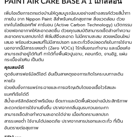
PAINT AIR CARE BASE A 1 แกลลอน
เพิ่มไอเดียการตกแต่งบ้านให้ดูสมบูรณ์แบบอย่างสร้างสรรค์ด้วยสีน้ำทา
ภายใน จาก Nippon Paint สีสำหรับคนรักสุขภาพ สิ่งแวดล้อม ด้วย
เทคโนโลยีแอคทีฟ คาร์บอน (Active Carbon Technology) นวัตกรรม
ช่วยฟอกอากาศให้สะอาดสดชื่น ด้วยคุณสมบัติสามารถเช็ดล้างทำความ
สะอาดคราบสกปรกได้ ฟิล์มสีจึงสะอาด ไม่มีคราบสะสม สวยเหมือนใหม่
เสมอ พร้อมส่วนผสมที่ไม่มีสารปรอท และตะกั่วจึงปลอดภัยในการใช้งาน
นอกจากนี้มีสารระเหยต่ำ (Zero VOCs) ไร้กลิ่นขณะทำงาน และเมื่อแห้ง
สามารถเข้าอยู่ได้ทันที ทาได้ทั้งพื้นผิวปูนฉาบ, คอนกรีต, งานอิฐ, แผ่น
กระเบื้องใยหิน เป็นต้น
คุณสมบัติ
ดูดซับสารฟอร์มัลดีไฮด์ อันเป็นสาเหตุของการเกิดโรคระบบทางเดิน
หายใจ
ช่วยยับยั้งการแพร่กระจายและการเจริญเติบโตของเชื้อไวรัสและ
แบคทีเรียได้ดี
สีน้ำอะคริลิกอัลตร้าพรีเมียม ยึดเกาะและปิดพื้นผิวอย่างมีประสิทธิภาพ
สะดวกต่อการใช้งานยิ่งขึ้น ปราศจากกลิ่นฉุนรบกวนขณะทา
สามารถเช็ดล้างทำความสะอาดได้ง่าย เมื่อเกิดคราบสกปรก
สารระเหยต่ำ ใช้งานได้ปลอดภัย ปราศจากสารปรอทและตะกั่ว ที่เป็น
อันตรายต่อสุขภาพ