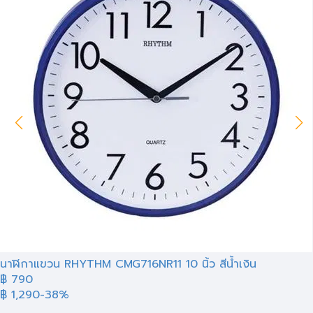
นาฬิกาแขวน RHYTHM CMG716NR11 10 นิ้ว สีน้ำเงิน
฿ 790
฿ 1,290
-38%