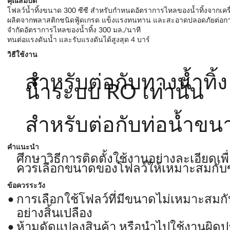
คุณสมบัติ
โฟลว์น้ำทิ้งขนาด 300 ซีซี สำหรับกำหนดอัตราการไหลของน้ำทิ้งจากเคร
ผลิตจากพลาสติกชนิดฟู้ดเกรด แข็งแรงทนทาน และสะอาดปลอดภัยต่อก
จำกัดอัตราการไหลของน้ำทิ้ง 300 มล./นาที
ทนต่อแรงดันน้ำ และรับแรงดันได้สูงสุด 4 บาร์
วิธีใช้งาน
สำหรับต่อกับทางน้ำทิ้
น้ำระบบ RO เท่านั้น
สำหรับต่อกับท่อน้ำขนา
คำแนะนำ
ศึกษาวิธีการติดตั้งใช้งานอย่างละเอียดเ
ควรเลือกขนาดของโฟลว์ให้เหมาะสมกั
ข้อควรระวัง
การเลือกใช้โฟลว์ที่มีขนาดไม่เหมาะสมก
อย่างสิ้นเปลือง
ห้ามดัดแปลงสินค้า หรือนำไปใช้งานผิด