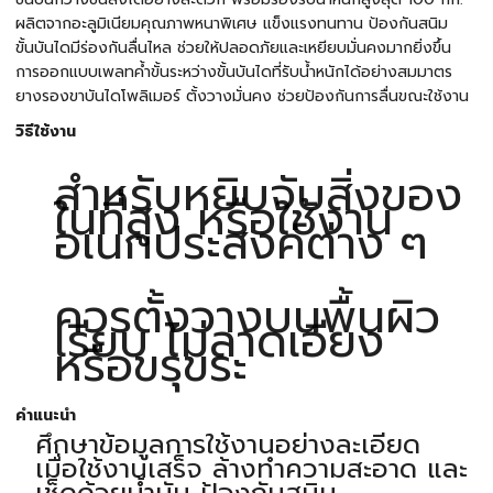
ผลิตจากอะลูมิเนียมคุณภาพหนาพิเศษ แข็งแรงทนทาน ป้องกันสนิม
ขั้นบันไดมีร่องกันลื่นไหล ช่วยให้ปลอดภัยและเหยียบมั่นคงมากยิ่งขึ้น
การออกแบบเพลทค้ำขั้นระหว่างขั้นบันไดที่รับน้ำหนักได้อย่างสมมาตร
ยางรองขาบันไดโพลิเมอร์ ตั้งวางมั่นคง ช่วยป้องกันการลื่นขณะใช้งาน
วิธีใช้งาน
สำหรับหยิบจับสิ่งของ
ในที่สูง หรือใช้งาน
อเนกประสงค์ต่าง ๆ
ควรตั้งวางบนพื้นผิว
เรียบ ไม่ลาดเอียง
หรือขรุขระ
คำแนะนำ
ศึกษาข้อมูลการใช้งานอย่างละเอียด
เมื่อใช้งานเสร็จ ล้างทำความสะอาด และ