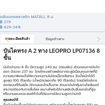
ตลับเมตรพลาสติก MATALL 8 ม.
฿ 279
฿ 429
-34%
รายละเอียดสินค้า
ข้อมูลจำเพาะ
บันไดทรง A 2 ทาง LEOPRO LP07136 8
ขั้น
บันไดจำนวน 8 ขั้น มีความสูง 240 ซม. (ตอนพับ) ส่วนตอนกางบันได
ออก มีขนาด 237 ซม. โดยโครงสร้างผลิตจากอะลูมิเนียมคุณภาพที่มี
ความหนาพิเศษจึงให้ความทนทานไม่บิดเบี้ยวเสียทรง รับน้ำหนักได้ดี
สูงสุด 100 กิโลกรัม (น้ำหนักปลอดภัย 90 กิโลกรัม) โดยมีสไตล์การ
ออกแบบที่ทันสมัย ใช้งานและจัดเก็บง่าย ส่วนขาบันไดหุ้มยางโพลิเมอร์
สามารถป้องกันการลื่นไหล เหมาะสำหรับใช้งานหยิบจับสิ่งของในที่สูง
หรืองานอเนกประสงค์ทั่วไปที่ต้องการใช้ความสูงกว่าปกติ
คุณสมบัติ
ขั้นบันกว้างขึ้นลงได้อย่างสะดวก พร้อมรองรับน้ำหนักสูงสุด 100 กก.