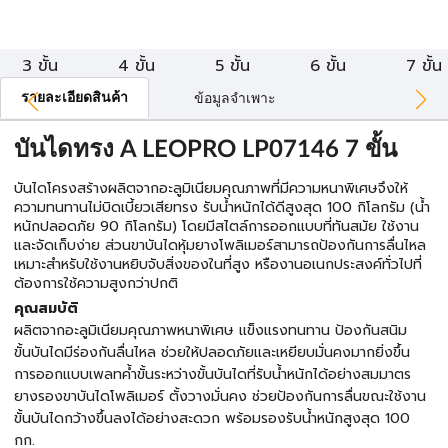
3 ขั้น
4 ขั้น
5 ขั้น
6 ขั้น
7 ขั้น
รายละเอียดสินค้า
ข้อมูลจำเพาะ
บันไดทรง A LEOPRO LP07146 7 ขั้น
บันไดโครงสร้างผลิตจากอะลูมิเนียมคุณภาพที่มีความหนาพิเศษจึงให้
ความทนทานไม่บิดเบี้ยวเสียทรง รับน้ำหนักได้ดีสูงสุด 100 กิโลกรัม (น้ำ
หนักปลอดภัย 90 กิโลกรัม) โดยมีสไตล์การออกแบบที่ทันสมัย ใช้งาน
และจัดเก็บง่าย ส่วนขาบันไดหุ้มยางโพลิเมอร์สามารถป้องกันการลื่นไหล
เหมาะสำหรับใช้งานหยิบจับสิ่งของในที่สูง หรืองานอเนกประสงค์ทั่วไปที่
ต้องการใช้ความสูงกว่าปกติ
คุณสมบัติ
ผลิตจากอะลูมิเนียมคุณภาพหนาพิเศษ แข็งแรงทนทาน ป้องกันสนิม
ขั้นบันไดมีร่องกันลื่นไหล ช่วยให้ปลอดภัยและเหยียบมั่นคงมากยิ่งขึ้น
การออกแบบเพลทค้ำขั้นระหว่างขั้นบันไดที่รับน้ำหนักได้อย่างสมมาตร
ยางรองขาบันไดโพลิเมอร์ ตั้งวางมั่นคง ช่วยป้องกันการลื่นขณะใช้งาน
ขั้นบันไดกว้างขึ้นลงได้อย่างสะดวก พร้อมรองรับน้ำหนักสูงสุด 100
กก.