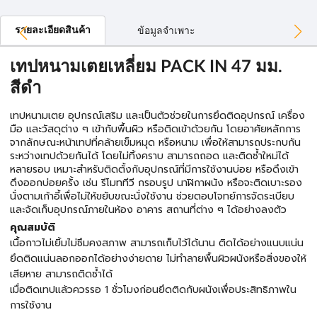
รายละเอียดสินค้า
ข้อมูลจำเพาะ
เทปหนามเตยเหลี่ยม PACK IN 47 มม.
สีดำ
เทปหนามเตย อุปกรณ์เสริม และเป็นตัวช่วยในการยึดติดอุปกรณ์ เครื่อง
มือ และวัสดุต่าง ๆ เข้ากับพื้นผิว หรือติดเข้าด้วยกัน โดยอาศัยหลักการ
จากลักษณะหน้าเทปที่คล้ายเข็มหมุด หรือหนาม เพื่อให้สามารถประกบกัน
ระหว่างเทปด้วยกันได้ โดยไม่ทิ้งคราบ สามารถถอด และติดซ้ำใหม่ได้
หลายรอบ เหมาะสำหรับติดตั้งกับอุปกรณ์ที่มีการใช้งานบ่อย หรือดึงเข้า
ดึงออกบ่อยครั้ง เช่น รีโมททีวี กรอบรูป นาฬิกาผนัง หรือจะติดเบาะรอง
นั่งตามเก้าอี้เพื่อไม่ให้ขยับขณะนั่งใช้งาน ช่วยตอบโจทย์การจัดระเบียบ
และจัดเก็บอุปกรณ์ภายในห้อง อาคาร สถานที่ต่าง ๆ ได้อย่างลงตัว
คุณสมบัติ
เนื้อกาวไม่เยิ้มไม่ซึมคงสภาพ สามารถเก็บไว้ได้นาน ติดได้อย่างแนบแน่น
ยึดติดแน่นลอกออกได้อย่างง่ายดาย ไม่ทำลายพื้นผิวผนังหรือสิ่งของให้
เสียหาย สามารถติดซ้ำได้
เมื่อติดเทปแล้วควรรอ 1 ชั่วโมงก่อนยึดติดกับผนังเพื่อประสิทธิภาพใน
การใช้งาน