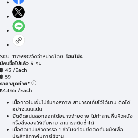
SKU: 1175982
จัดจำหน่ายโดย:
โฮมโปร
มีคนซื้อไปแล้ว 9 คน
฿
45
/Each
฿
59
ราคาสุดท้าย*
43.65
/Each
฿
เนื้อกาวไม่เยิ้มไม่ซึมคงสภาพ สามารถเก็บไว้ได้นาน ติดได้
อย่างแนบแน่น
ยึดติดแน่นลอกออกได้อย่างง่ายดาย ไม่ทำลายพื้นผิวผนัง
หรือสิ่งของให้เสียหาย สามารถติดซ้ำได้
เมื่อติดเทปแล้วควรรอ 1 ชั่วโมงก่อนยึดติดกับผนังเพื่อ
ประสิทธิภาพในการใช้งาน