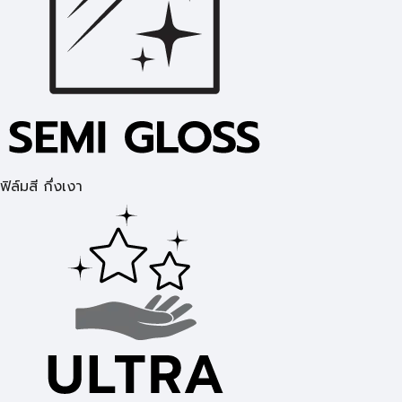
ฟิล์มสี กึ่งเงา