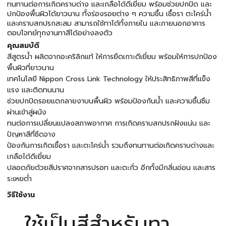
ทนทานต่อการเกิดคราบด่าง และเกลือได้ดีเยี่ยม พร้อมช่วยปกปิด และ
ปกป้องพื้นผิวได้ยาวนาน ทั้งร่องรอยต่าง ๆ ความชื้น เชื้อรา ตะไคร่น้ำ
และคราบสกปรกสะสม สามารถใช้ทาได้ทั้งภายใน และภายนอกอาคาร
ตอบโจทย์ทุกงานทาสีได้อย่างลงตัว
คุณสมบัติ
สีสูตรน้ำ ผลิตจากอะคริลิกแท้ ให้การยึดเกาะดีเยี่ยม พร้อมให้การปกป้อง
พื้นผิวที่ยาวนาน
เทคโนโลยี Nippon Cross Link Technology ให้ประสิทธิภาพสีที่แข็ง
แรง และติดทนนาน
ช่วยปกปิดรอยแตกลายงาบนพื้นผิว พร้อมป้องกันน้ำ และความชื้นซึม
ผ่านเข้าสู่ผนัง
ทนต่อการเปลี่ยนแปลงสภาพอากาศ การเกิดคราบสกปรกฝังแน่น และ
ปัญหาสีที่ซีดจาง
ป้องกันการเกิดเชื้อรา และตะไคร่น้ำ รวมถึงทนทานต่อเกิดคราบด่างและ
เกลือได้ดีเยี่ยม
ปลอดภัยด้วยสีปราศจากสารปรอท และตะกั่ว อีกทั้งมีกลิ่นอ่อน และสาร
ระเหยต่ำ
วิธีใช้งาน
ใช้เป็นสีสำหรับทา