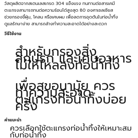
วัสดุผลิตจากสเตนเลสเกรด 304 แข็งแรง ทนทานต่อสารเคมี
ตะแกรงสามารถทนต่อความร้อนได้สูงสุด 80 องศาเซลเซียส
ช่วยกรองขี้ฝุ่น, โคลน หรือเศษผม เพื่อลดการอุดตันในท่อน้ำทิ้ง
ดูแลรักษาง่าย สามารถล้างทำความสะอาดได้อย่างสะดวก
วิธีใช้งาน
สำหรับกรองสิ่ง
สกปรก และเศษอาหาร
ไม่ให้ไหลลงท่อน้ำทิ้ง
เพื่อสุขอนามัย ควร
ทำความสะอาด
ตะแกรงท่อน้ำทิ้งบ่อย
ครั้ง
คำแนะนำ
ควรเลือกใช้ตะแกรงท่อน้ำทิ้งให้เหมาะสม
กับท่อน้ำทิ้ง