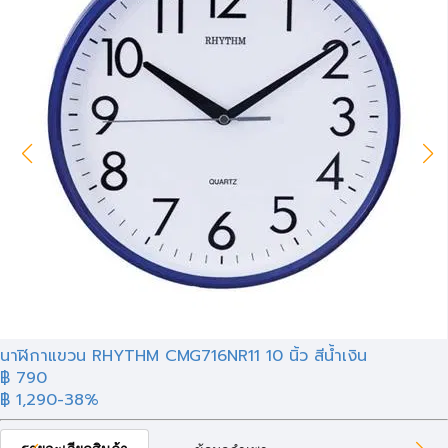
นาฬิกาแขวน RHYTHM CMG716NR11 10 นิ้ว สีน้ำเงิน
฿ 790
฿ 1,290
-38%