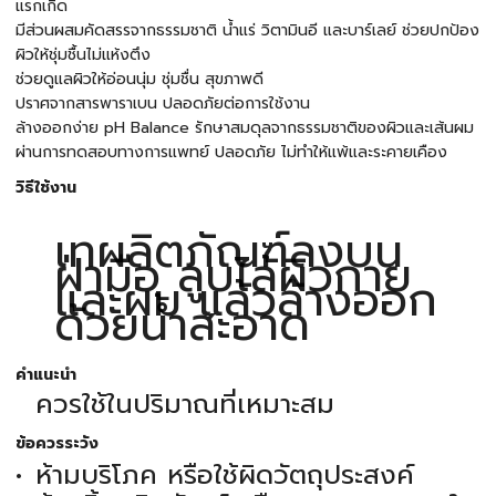
แรกเกิด
มีส่วนผสมคัดสรรจากธรรมชาติ น้ำแร่ วิตามินอี และบาร์เลย์ ช่วยปกป้อง
ผิวให้ชุ่มชื้นไม่แห้งตึง
ช่วยดูแลผิวให้อ่อนนุ่ม ชุ่มชื่น สุขภาพดี
ปราศจากสารพาราเบน ปลอดภัยต่อการใช้งาน
ล้างออกง่าย pH Balance รักษาสมดุลจากธรรมชาติของผิวและเส้นผม
ผ่านการทดสอบทางการแพทย์ ปลอดภัย ไม่ทำให้แพ้และระคายเคือง
วิธีใช้งาน
เทผลิตภัณฑ์ลงบน
ฝ่ามือ ลูบไล้ผิวกาย
และผม แล้วล้างออก
ด้วยน้ำสะอาด
คำแนะนำ
ควรใช้ในปริมาณที่เหมาะสม
ข้อควรระวัง
ห้ามบริโภค หรือใช้ผิดวัตถุประสงค์