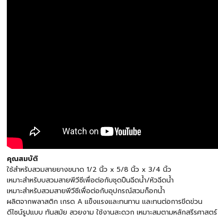
คุณสมบัติ
ใช้สำหรับสวมสายยางขนาด 1/2 นิ้ว x 5/8 นิ้ว x 3/4 นิ้ว
เหมาะสำหรับบสวมสายพีวีซีเพื่อต่อกับชุดปืนฉีดน้ำ/หัวฉีดน้ำ
เหมาะสำหรับสวมสายพีวีซีเพื่อต่อกับอุปกรณ์สวมก็อกน้ำ
ผลิตจากพลาสติก เกรด A แข็งแรงและทนทาน เเละทนต่อการขีดข่วน
ดีไซน์รูปแบบ ทันสมัย สวยงาม ใช้งานสะดวก เหมาะสมตามหลักสรีรศาสตร์