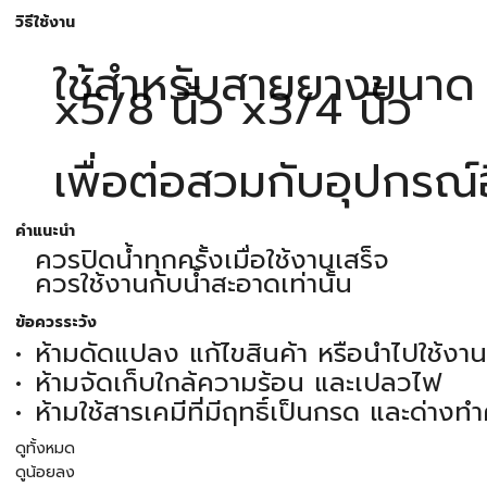
วิธีใช้งาน
ใช้สำหรับสายยางขนาด 1
x5/8 นิ้ว x3/4 นิ้ว
เพื่อต่อสวมกับอุปกรณ์อ
คำแนะนำ
ควรปิดน้ำทุกครั้งเมื่อใช้งานเสร็จ
ควรใช้งานกับน้ำสะอาดเท่านั้น
ข้อควรระวัง
ห้ามดัดแปลง แก้ไขสินค้า หรือนำไปใช้งา
ห้ามจัดเก็บใกล้ความร้อน และเปลวไฟ
ห้ามใช้สารเคมีที่มีฤทธิ์เป็นกรด และด่าง
ดูทั้งหมด
ดูน้อยลง