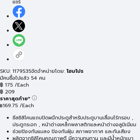
แชร์
SKU: 1179535
จัดจำหน่ายโดย:
โฮมโปร
มีคนซื้อไปแล้ว 54 คน
฿
175
/Each
฿
209
ราคาสุดท้าย*
169.75
/Each
฿
ซีลซิลิโคนแถบปิดผนึกประตูสำหรับประตูบานเลื่อนไร้กรอบ ,
ประตูกระจก , หน้าต่างเหล็กพลาสติกและหน้าต่างอลูมิเนียม
ช่วยป้องกันแมลง ป้องกันฝุ่น สภาพอากาศ และกันเสียง
ผลิตจากซิลิโคนคุณภาพดี มีความทนทาน เเละมีน้ำหนักเบา