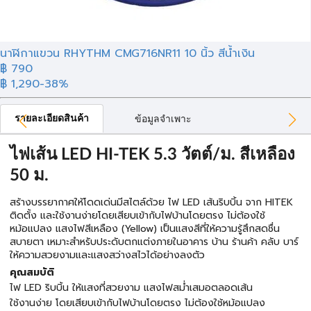
นาฬิกาแขวน RHYTHM CMG716NR11 10 นิ้ว สีน้ำเงิน
฿
790
฿ 1,290
-38%
รายละเอียดสินค้า
ข้อมูลจำเพาะ
ไฟเส้น LED HI-TEK 5.3 วัตต์/ม. สีเหลือง
50 ม.
สร้างบรรยากาศให้โดดเด่นมีสไตล์ด้วย ไฟ LED เส้นริบบิ้น จาก HITEK
ติดตั้ง และใช้งานง่ายโดยเสียบเข้ากับไฟบ้านโดยตรง ไม่ต้องใช้
หม้อแปลง แสงไฟสีเหลือง (Yellow) เป็นแสงสีที่ให้ความรู้สึกสดชื่น
สบายตา เหมาะสำหรับประดับตกแต่งภายในอาคาร บ้าน ร้านค้า คลับ บาร์
ให้ความสวยงามและแสงสว่างสไวได้อย่างลงตัว
คุณสมบัติ
ไฟ LED ริบบิ้น ให้แสงที่สวยงาม แสงไฟสม่ำเสมอตลอดเส้น
ใช้งานง่าย โดยเสียบเข้ากับไฟบ้านโดยตรง ไม่ต้องใช้หม้อแปลง