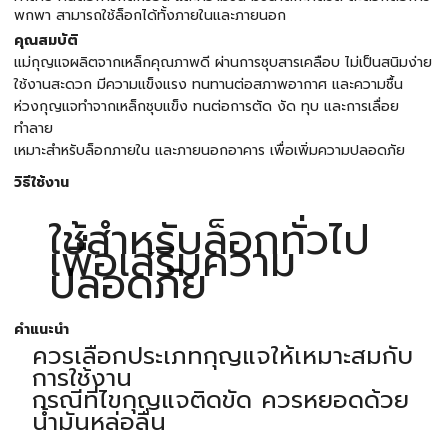
พกพา สามารถใช้ล็อกได้ทั้งภายในและภายนอก
คุณสมบัติ
แม่กุญแจผลิตจากเหล็กคุณภาพดี ผ่านการชุบสารเคลือบ ไม่เป็นสนิมง่าย
ใช้งานสะดวก มีความแข็งแรง ทนทานต่อสภาพอากาศ และความชื้น
ห่วงกุญแจทำจากเหล็กชุบแข็ง ทนต่อการตัด งัด ทุบ และการเลื่อย
ทำลาย
เหมาะสำหรับล็อกภายใน และภายนอกอาคาร เพื่อเพิ่มความปลอดภัย
วิธีใช้งาน
ใช้สำหรับล็อกทั่วไป
เพื่อเสริมความ
ปลอดภัย
คำแนะนำ
ควรเลือกประเภทกุญแจให้เหมาะสมกับ
การใช้งาน
กรณีที่ไขกุญแจติดขัด ควรหยอดด้วย
น้ำมันหล่อลื่น