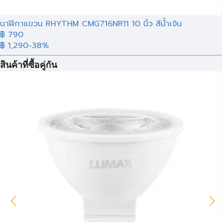
นาฬิกาแขวน RHYTHM CMG716NR11 10 นิ้ว สีน้ำเงิน
฿ 790
฿ 1,290
-38%
สินค้าที่ซื้อคู่กัน