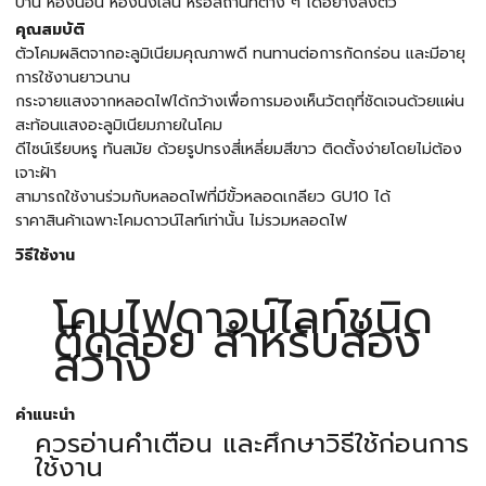
บ้าน ห้องนอน ห้องนั่งเล่น หรือสถานที่ต่าง ๆ ได้อย่างลงตัว
คุณสมบัติ
ตัวโคมผลิตจากอะลูมิเนียมคุณภาพดี ทนทานต่อการกัดกร่อน และมีอายุ
การใช้งานยาวนาน
กระจายแสงจากหลอดไฟได้กว้างเพื่อการมองเห็นวัตถุที่ชัดเจนด้วยแผ่น
สะท้อนแสงอะลูมิเนียมภายในโคม
ดีไซน์เรียบหรู ทันสมัย ด้วยรูปทรงสี่เหลี่ยมสีขาว ติดตั้งง่ายโดยไม่ต้อง
เจาะฝ้า
สามารถใช้งานร่วมกับหลอดไฟที่มีขั้วหลอดเกลียว GU10 ได้
ราคาสินค้าเฉพาะโคมดาวน์ไลท์เท่านั้น ไม่รวมหลอดไฟ
วิธีใช้งาน
โคมไฟดาวน์ไลท์ชนิด
ติดลอย สำหรับส่อง
สว่าง
คำแนะนำ
ควรอ่านคำเตือน และศึกษาวิธีใช้ก่อนการ
ใช้งาน