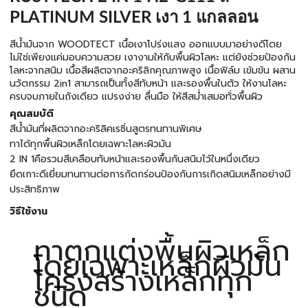
PLATINUM SILVER เงา 1 แกลลอน
สีน้ำมันจาก WOODTECT เนื้อเงาโปร่งแสง ออกแบบมาอย่างดีโดย
ไม่ใช่เพียงแค่มอบความสวย เงางามให้กับพื้นผิวโลหะ แต่ยังช่วยป้องกัน
โลหะจากสนิม เนื้อสีผลิตจากอะคริลิกคุณภาพสูง เนื้อฟิล์ม เข้มข้น ผสาน
นวัตกรรม 2in1 สามารถเป็นทั้งสีทับหน้า และรองพื้นในตัว ให้งานโลหะ
ครบจบภายในถังเดียว แปรงง่าย ลื่นมือ ให้สีสม่ำเสมอทั่วพื้นผิว
คุณสมบัติ
สีน้ำมันที่ผลิตจากอะคริลิคเรซิ่นสูตรทนทานพิเศษ
ทาได้ทุกพื้นผิวเหล็กโดยเฉพาะโลหะผิวมัน
2 IN 1คือรวมสีเคลือบทับหน้าและรองพื้นกันสนิมไว้ในหนึ่งเดียว
ยึดเกาะดีเยี่ยมทนทานต่อการกัดกร่อนป้องกันการเกิดสนิมเหล็กอย่างมี
ประสิทธิภาพ
วิธีใช้งาน
ทาตกแต่งพื้นผิวเหล็ก
โดยเฉพาะเหล็กผิวมัน
โครงสร้างเหล็กทุก
ชนิด