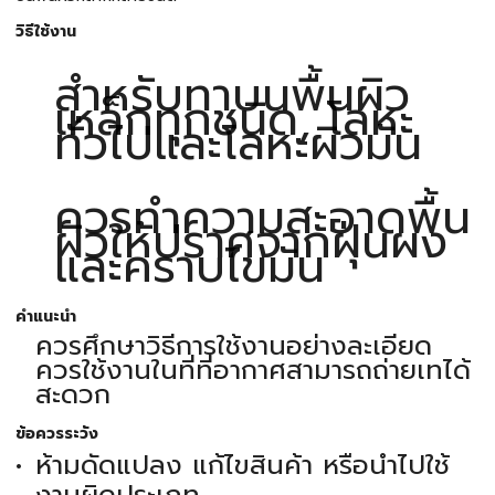
วิธีใช้งาน
สำหรับทาบนพื้นผิว
เหล็กทุกชนิด, โลหะ
ทั่วไปและโลหะผิวมัน
ควรทำความสะอาดพื้น
ผิวให้ปราศจากฝุ่นผง
และคราบไขมัน
คำแนะนำ
ควรศึกษาวิธีการใช้งานอย่างละเอียด
ควรใช้งานในที่ที่อากาศสามารถถ่ายเทได้
สะดวก
ข้อควรระวัง
ห้ามดัดแปลง แก้ไขสินค้า หรือนำไปใช้