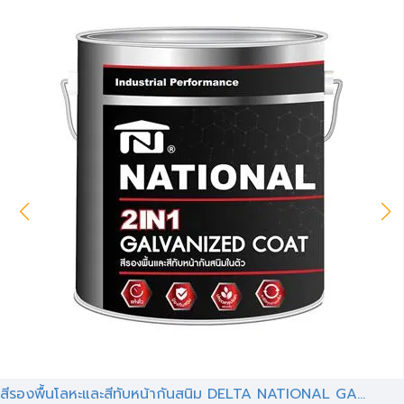
สีรองพื้นโลหะและสีทับหน้ากันสนิม DELTA NATIONAL GA...