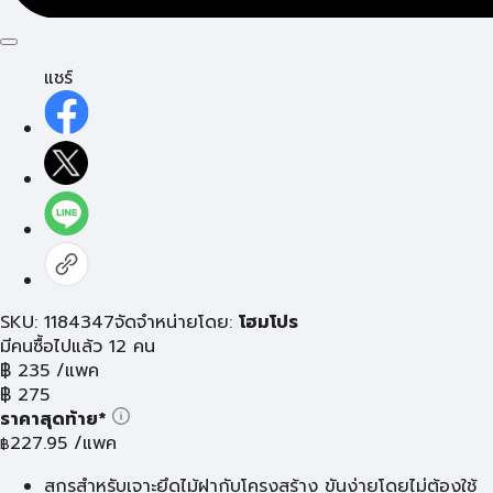
แชร์
SKU: 1184347
จัดจำหน่ายโดย:
โฮมโปร
มีคนซื้อไปแล้ว 12 คน
฿
235
/แพค
฿
275
ราคาสุดท้าย*
227.95
/แพค
฿
สกรูสำหรับเจาะยึดไม้ฝากับโครงสร้าง ขันง่ายโดยไม่ต้องใช้