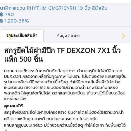
นาฬิกาแขวน RHYTHM CMG716NR11 10 นิ้ว สีน้ำเงิน
฿ 790
฿ 1,290
-38%
รายละเอียดสินค้า
ข้อมูลจำเพาะ
สกรูยึดไม้ฝามีปีก TF DEXZON 7X1 นิ้ว
แพ็ก 500 ชิ้น
มอบความแข็งแรงในการยึดติดวัสดุต่างๆ ด้วยสกรูยึดไม้ฝามีปีก จาก
DEXZON ผลิตจากเหล็กที่มีคุณภาพ ไม่เปราะ ไม่บิดงอง่าย แกนสกรูเป็น
รูปแบบเกลียว มีปีกช่วยคว้านเนื้อวัสดุ ทำให้ยึดเกาะกับพื้นผิวได้อย่าง
เหนียวแน่น ใช้งานง่ายโดยไม่ต้องใช้สว่านเจาะนำ มาพร้อมกับกล่อง
พลาสติก ให้คุณจัดเก็บได้สะดวกและเป็นระเบียบ เก็บงานได้เนี้ยบเสมือน
ช่างมืออาชีพ
คุณสมบัติ
สกรูสำหรับเจาะยึดไม้ฝากับโครงสร้าง ขันง่ายโดยไม่ต้องใช้สว่านเจาะนำ
ผลิตจากเหล็กคุณภาพดี ทนต่อแรงกระแทก ไม่เปราะหัก
แกนสกรูรูปแบบเกลียว มีปีกช่วยคว้านเนื้อวัสดุ ทำให้ยึดเกาะกับพื้นผิวได้