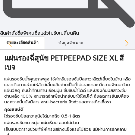
สินค้าสั่งซื้อพิเศษซื้อแล้วไม่รับเปลี่ยนคืน
รายละเอียดสินค้า
ข้อมูลจำเพาะ
แผ่นรองฉี่สุนัข PETPEEPAD SIZE XL สี
เบจ
แผ่นรองซับน้ำคุณภาพสูง ใช้สำหรับรองซับปัสสาวะสัตว์เลี้ยงในบ้าน หรือ
เวลาเดินทางช่วยให้สัตว์เลี้ยงขับถ่ายเป็นที่ไม่เลอะเทอะ มีความพิเศษด้วย
แผ่นวัสดุ กันน้ำที่ทนทาน อ่อนนุ่ม ซึบซับน้ำได้ดี และป้องกันปัสสาวะซึม
ด้านหลัง 100% สามารถซักเพื่อนำกลับมาใช้ใหม่ได้ จึงลดการสิ้นเปลือง
นอกจากนั้นยังมีสาร anti-bacteria จึงช่วยลดการเกิดเชื้อรา
คุณสมบัติ
ใช้รองซับปัสสาวะสุนัขได้มากถึง 0.5-1 ลิตร
แผ่นรองซับหนาหนุ่ม แผ่นเรียบ ขอบไม่ม้วน
เย็บแบบตารางช่วยทำให้โครงสร้างแข็งแรงไม่ย้วย แม้ผ่านการซักหลาย