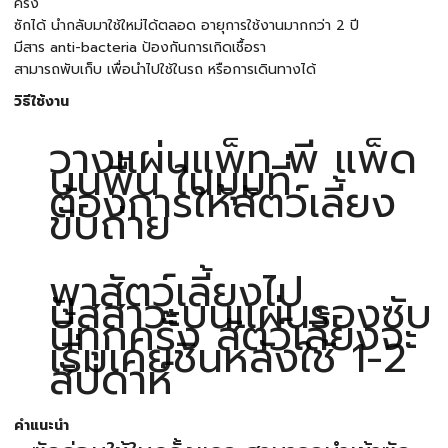
ครั้ง
ซักได้ นำกลับมาใช้ใหม่ได้ตลอด อายุการใช้งานมากกว่า 2 ปี
มีสาร anti-bacteria ป้องกันการเกิดเชื้อรา
สามารถพับเก็บ เพื่อนำไปใช้ในรถ หรือการเดินทางได้
วิธีใช้งาน
วางแผ่นแพ็ท พี แพ็ด
บนพื้น ในมุมที่
ต้องการให้สัตว์เลี้ยง
ขับถ่าย
พาสัตว์เลี้ยงไป
ปัสสาวะบนแผ่นรองซับ
นี้ทุกครั้ง สัตว์เลี้ยงจะ
เริ่มเคยชินหลังใช้ 1-2
สัปดาห์
คำแนะนำ