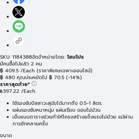
SKU: 1184388
จัดจำหน่ายโดย:
โฮมโปร
มีคนซื้อไปแล้ว 2 คน
฿
409.5
/Each
(ราคาพิเศษเฉพาะออนไลน์)
฿
480
คุณประหยัดไป
฿
70.5
(-14%)
ราคาสุดท้าย*
397.22
/Each
฿
ใช้รองซับปัสสาวะสุนัขได้มากถึง 0.5-1 ลิตร
แผ่นรองซับหนาหนุ่ม แผ่นเรียบ ขอบไม่ม้วน
เย็บแบบตารางช่วยทำให้โครงสร้างแข็งแรงไม่ย้วย แม้ผ่าน
การซักหลายครั้ง
ขนาด