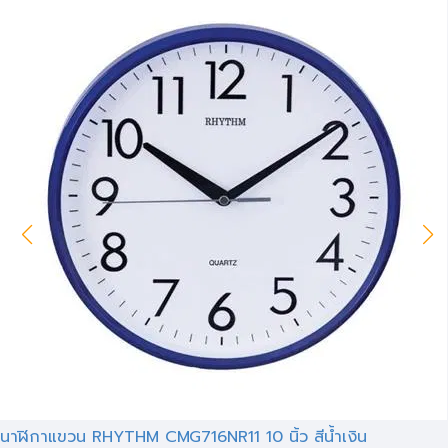
นาฬิกาแขวน RHYTHM CMG716NR11 10 นิ้ว สีน้ำเงิน