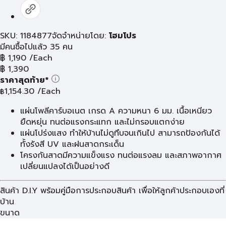
SKU: 1184877
จัดจำหน่ายโดย:
โฮมโปร
มีคนซื้อไปแล้ว 35 คน
฿
1,190
/Each
฿
1,390
ราคาสุดท้าย*
1,154.30
/Each
฿
แผ่นโพลีคาร์บอเนต เกรด A ความหนา 6 มม. เนื้อเหนียว
ยืดหยุ่น ทนต่อแรงกระแทก และไม่กรอบแตกง่าย
แผ่นโปร่งแสง ทำให้บ้านไม่ดูทึบจนเกินไป สามารถป้องกันได้
ทั้งรังสี UV และฝนสาดกระเด็น
โครงกันสาดมีความแข็งแรง ทนต่อแรงลม และสภาพอากาศ
เปลี่ยนแปลงได้เป็นอย่างดี
สินค้า D.I.Y พร้อมคู่มือการประกอบสินค้า เพื่อให้ลูกค้าประกอบเองที่
บ้าน
ขนาด