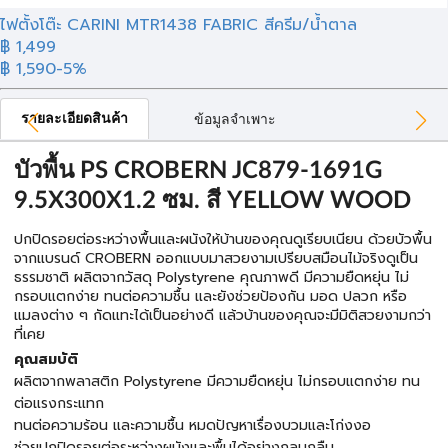
ไฟตั้งโต๊ะ CARINI MTR1438 FABRIC สีครีม/น้ำตาล
฿ 1,499
฿ 1,590
-5%
รายละเอียดสินค้า
ข้อมูลจำเพาะ
บัวพื้น PS CROBERN JC879-1691G
9.5X300X1.2 ซม. สี YELLOW WOOD
ปกปิดรอยต่อระหว่างพื้นและผนังให้บ้านของคุณดูเรียบเนียน ด้วยบัวพื้น
จากแบรนด์ CROBERN ออกแบบมาสวยงามเปรียบสมือนไม้จริงดูเป็น
ธรรมชาติ ผลิตจากวัสดุ Polystyrene คุณภาพดี มีความยืดหยุ่น ไม่
กรอบแตกง่าย ทนต่อความชื้น และยังช่วยป้องกัน มอด ปลวก หรือ
แมลงต่าง ๆ กัดแทะได้เป็นอย่างดี แล้วบ้านของคุณจะมีมิติสวยงามกว่า
ที่เคย
คุณสมบัติ
ผลิตจากพลาสติก Polystyrene มีความยืดหยุ่น ไม่กรอบแตกง่าย ทน
ต่อแรงกระแทก
ทนต่อความร้อน และความชื้น หมดปัญหาเรื่องบวมและโก่งงอ
ช่วยปกปิดรอยต่อระหว่างผนังและพื้นได้อย่างกลมกลืน