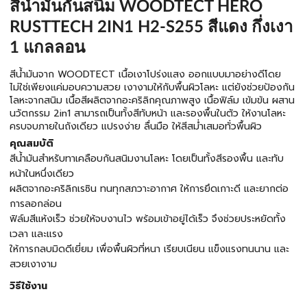
สีน้ำมันกันสนิม WOODTECT HERO
RUSTTECH 2IN1 H2-S255 สีแดง กึ่งเงา
1 แกลลอน
สีน้ำมันจาก WOODTECT เนื้อเงาโปร่งแสง ออกแบบมาอย่างดีโดย
ไม่ใช่เพียงแค่มอบความสวย เงางามให้กับพื้นผิวโลหะ แต่ยังช่วยป้องกัน
โลหะจากสนิม เนื้อสีผลิตจากอะคริลิกคุณภาพสูง เนื้อฟิล์ม เข้มข้น ผสาน
นวัตกรรม 2in1 สามารถเป็นทั้งสีทับหน้า และรองพื้นในตัว ให้งานโลหะ
ครบจบภายในถังเดียว แปรงง่าย ลื่นมือ ให้สีสม่ำเสมอทั่วพื้นผิว
คุณสมบัติ
สีน้ำมันสำหรับทาเคลือบกันสนิมงานโลหะ โดยเป็นทั้งสีรองพื้น และทับ
หน้าในหนึ่งเดียว
ผลิตจากอะคริลิกเรซิน ทนทุกสภวาะอากาศ ให้การยึดเกาะดี และยากต่อ
การลอกล่อน
ฟิล์มสีแห้งเร็ว ช่วยให้จบงานไว พร้อมเข้าอยู่ได้เร็ว จึงช่วยประหยัดทั้ง
เวลา และแรง
ให้การกลบมิดดีเยี่ยม เพื่อพื้นผิวที่หนา เรียบเนียน แข็งแรงทนนาน และ
สวยเงางาม
วิธีใช้งาน