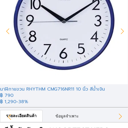
นาฬิกาแขวน RHYTHM CMG716NR11 10 นิ้ว สีน้ำเงิน
฿ 790
฿ 1,290
-38%
รายละเอียดสินค้า
ข้อมูลจำเพาะ