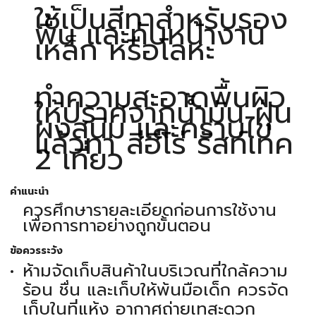
ใช้เป็นสีทาสำหรับรอง
พื้น และทับหน้างาน
เหล็ก หรือโลหะ
ทำความสะอาดพื้นผิว
ให้ปราศจากน้ำมัน ฝุ่น
ผงสนิม และคราบไข
แล้วทา สีฮีโร่ รัสท์เทค
2 เที่ยว
คำแนะนำ
ควรศึกษารายละเอียดก่อนการใช้งาน
เพื่อการทาอย่างถูกขั้นตอน
ข้อควรระวัง
ห้ามจัดเก็บสินค้าในบริเวณที่ใกล้ความ
ร้อน ชื่น และเก็บให้พ้นมือเด็ก ควรจัด
เก็บในที่แห้ง อากาศถ่ายเทสะดวก