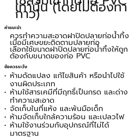
ใช้สวมเข้ากับท่อ PVC
เท่านั้น (โดยไม่ต้องทา
กาว)
คำแนะนำ
ควรทำความสะอาดฝาปิดปลายท่อน้ำทิ้ง
เมื่อมีเศษขยะติดตามปลายท่อ
เลือกใช้ขนาดฝาปิดปลายท่อน้ำทิ้งให้ถูก
ต้องกับขนาดของท่อ PVC
ข้อควรระวัง
ห้ามดัดแปลง แก้ไขสินค้า หรือนำไปใช้
งานผิดประเภท
ห้ามใช้สารเคมีที่มีฤทธิ์เป็นกรด และด่าง
ทำความสะอาด
จัดเก็บในที่แห้ง และพ้นมือเด็ก
ห้ามจัดเก็บใกล้ความร้อน และเปลวไฟ
ห้ามใช้งานร่วมกับอุปกรณ์ที่ไม่ได้
มาตรฐาน