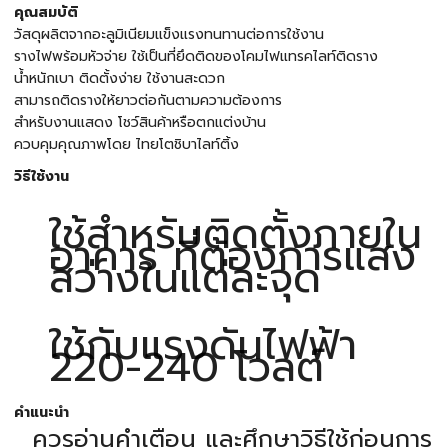
คุณสมบัติ
วัสดุผลิตจากอะลูมิเนียมแข็งแรงทนทานต่อการใช้งาน
รางไฟพร้อมหัวจ่าย ใช้เป็นที่ยึดติดของโคมไฟแทรคไลท์ติดราง
น้ำหนักเบา ติดตั้งง่าย ใช้งานสะดวก
สามารถติดรางให้ยาวต่อกันตามความต้องการ
สำหรับงานแสดง โชว์สินค้าหรือตกแต่งบ้าน
ควบคุมคุณภาพโดย ไทยโตชิบาไลท์ติ้ง
วิธีใช้งาน
ใช้สำหรับติดตั้งภายใน
อาคาร ที่ต้องการแสง
สว่างในแต่ละจุด
ใช้กับแรงดันไฟฟ้า
220-240 โวลต์
คำแนะนำ
ควรอ่านคำเตือน และศึกษาวิธีใช้ก่อนการ