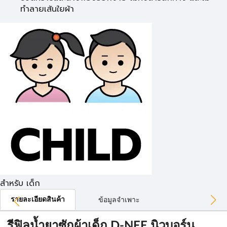
ทำลายเส้นใยผ้า
สำหรับ เด็ก
รายละเอียดสินค้า
ข้อมูลจำเพาะ
รีฟิลน้ำยาซักผ้าเด็ก D-NEE นิวบอร์น