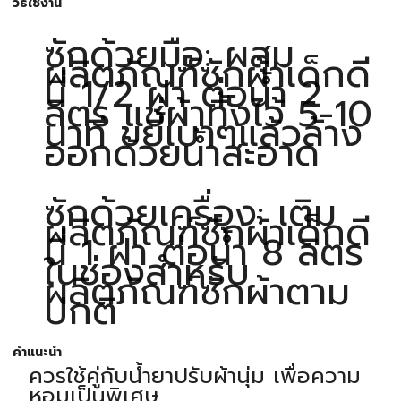
วิธีใช้งาน
ซักด้วยมือ: ผสม
ผลิตภัณฑ์ซักผ้าเด็กดี
นี่ 1/2 ฝา ต่อน้ำ 2
ลิตร แช่ผ้าทิ้งไว้ 5-10
นาที ขยี้เบาๆแล้วล้าง
ออกด้วยน้ำสะอาด
ซักด้วยเครื่อง: เติม
ผลิตภัณฑ์ซักผ้าเด็กดี
นี่ 1 ฝา ต่อน้ำ 8 ลิตร
ในช่องสำหรับ
ผลิตภัณฑ์ซักผ้าตาม
ปกติ
คำแนะนำ
ควรใช้คู่กับน้ำยาปรับผ้านุ่ม เพื่อความ
หอมเป็นพิเศษ