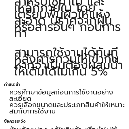
สำหรับใช้ทาไม้ และ
เหล็กภายใน โดย
เตรียมพื้นผิวให้แห้ง
สะอาด ปราศจากฝุ่น
หรือสารอื่นๆ ก่อนการ
ทา
สามารถใช้งานได้ทันที
หลังการกวนให้เข้ากัน
หากจำเป็นต้องผสมน้ำ
ให้เติมได้ไม่เกิน 5%
คำแนะนำ
ควรศึกษาข้อมูลก่อนการใช้งานอย่าง
ละเอียด
ควรเลือกขนาดและประเภทสินค้าให้เหมาะ
สมกับการใช้งาน
ข้อควรระวัง