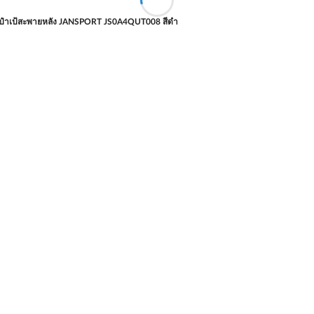
เป๋าเป้สะพายหลัง JANSPORT JS0A4QUT008 สีดำ