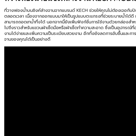
ที่วางฟองน้ำบนซิงค์ล้างจานจากแบรนด์ KECH ช่วยให้คุณไม่ต้องเจอกับปัญห
ตลอดเวลา เนื่องจากออกแบบมาให้เป็นรูปแบบตะแกรงที่ช่วยระบายน้ำได้ดี 
สามารถถอดเทน้ำทิ้งได้ นอกจากนี้ยังเพิ่มฟังก์ชั่นการใช้งานด้วยกล่อง
ไปถึงราวสำหรับแขวนผ้าเช็ดมือหรือผ้าเช็ดทำความสะอาด ซึ่งเป็นอุปกรณ์ที่อยู
งานได้ง่ายและเพิ่มความเป็นระเบียบสวยงาม อีกทั้งยังลดการอับชื้นและการเ
จานของคุณได้เป็นอย่างดี