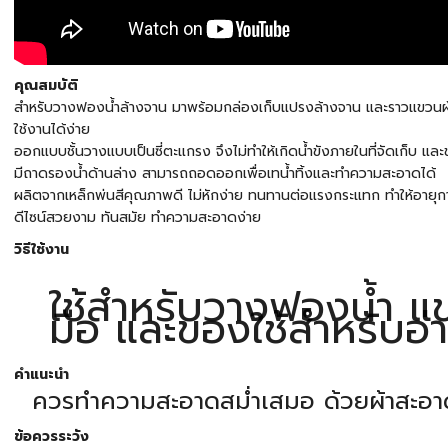
คุณสมบัติ
สำหรับวางฟองน้ำล้างจาน มาพร้อมกล่องเก็บแปรงล้างจาน และราวแขวนผ้าเ
ใช้งานได้ง่าย
ออกแบบชั้นวางแบบเป็นซี่ตะแกรง จึงไม่ทำให้เกิดน้ำขังภายในที่จัดเก็บ แล
มีถาดรองน้ำด้านล่าง สามารถถอดออกเพื่อเทน้ำทิ้งและทำความสะอาดได้
ผลิตจากเหล็กพ่นสีคุณภาพดี ไม่หักง่าย ทนทานต่อแรงกระแทก ทำให้อายุ
ดีไซน์สวยงาม ทันสมัย ทำความสะอาดง่าย
วิธีใช้งาน
ใช้สำหรับวางฟองน้ำ แข
มือ และของใช้สำหรับอ่
คำแนะนำ
ควรทำความสะอาดสม่ำเสมอ ด้วยผ้าสะอา
ข้อควรระวัง