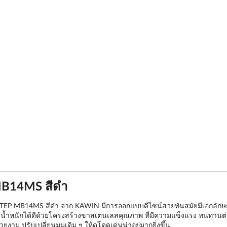
MB14MS สีดำ
OUBLE STEP MB14MS สีดำ จาก KAWIN มีการออกแบบดีไซน์สวยทันสมัยมีเอกลั
รับน้ำหนักได้ดีด้วยโครงสร้างขาสเตนเลสคุณภาพ ที่มีความแข็งแรง ทนทา
าม ปรับเปลี่ยนมุมเดิม ๆ ให้ดูโดดเด่นน่าอยู่มากยิ่งขึ้น