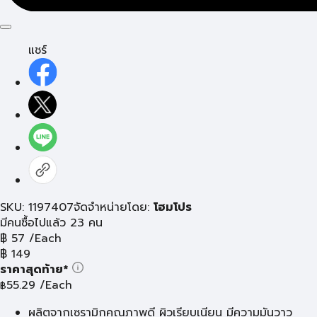
แชร์
SKU: 1197407
จัดจำหน่ายโดย:
โฮมโปร
มีคนซื้อไปแล้ว 23 คน
฿
57
/Each
฿
149
ราคาสุดท้าย*
55.29
/Each
฿
ผลิตจากเซรามิกคุณภาพดี ผิวเรียบเนียน มีความมันวาว