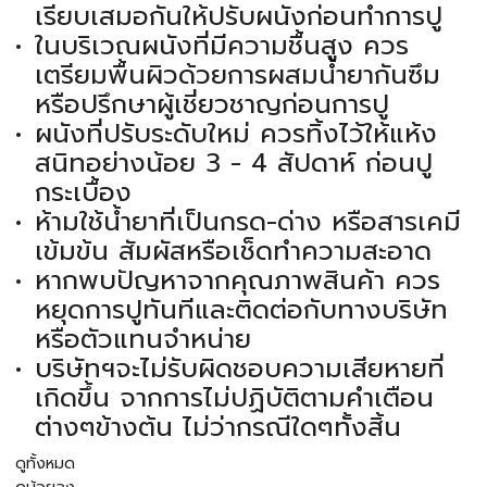
เรียบเสมอกันให้ปรับผนังก่อนทำการปู
ในบริเวณผนังที่มีความชื้นสูง ควร
เตรียมพื้นผิวด้วยการผสมน้ำยากันซึม
หรือปรึกษาผู้เชี่ยวชาญก่อนการปู
ผนังที่ปรับระดับใหม่ ควรทิ้งไว้ให้แห้ง
สนิทอย่างน้อย 3 - 4 สัปดาห์ ก่อนปู
กระเบื้อง
ห้ามใช้น้ำยาที่เป็นกรด-ด่าง หรือสารเคมี
เข้มข้น สัมผัสหรือเช็ดทำความสะอาด
หากพบปัญหาจากคุณภาพสินค้า ควร
หยุดการปูทันทีและติดต่อกับทางบริษัท
หรือตัวแทนจำหน่าย
บริษัทฯจะไม่รับผิดชอบความเสียหายที่
เกิดขึ้น จากการไม่ปฏิบัติตามคำเตือน
ต่างๆข้างต้น ไม่ว่ากรณีใดๆทั้งสิ้น
ดูทั้งหมด