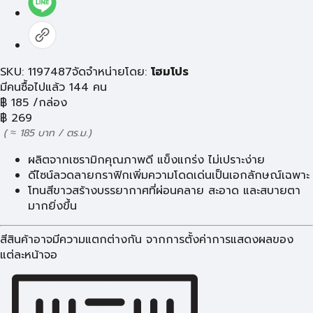
SKU: 1197487
จัดจำหน่ายโดย:
โฮมโปร
มีคนซื้อไปแล้ว 144 คน
฿
185
/กล่อง
฿
269
( ≈ 185 บาท / ตร.ม.)
ผลิตจากเซรามิกคุณภาพดี แข็งแกร่ง ไม่เปราะง่าย
ดีไซน์ลวดลายกราฟิกเพิ่มความโดดเด่นเป็นเอกลักษณ์เฉพาะ
โทนสีขาวสร้างบรรยากาศที่ผ่อนคลาย สะอาด และสบายตา
มากยิ่งขึ้น
สีสินค้าอาจมีความแตกต่างกัน จากการตั้งค่าการแสดงผลของ
แต่ละหน้าจอ