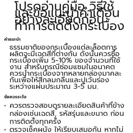
โปรดอ่านคู่มือ วิธีใช้
และข้อแนะนำคำเตือน
อย่างละเอียดก่อน
ทำการติดตั้งกระเบื้อง
คำแนะนำ
ธรรมชาติของกระเบื้องแต่ละล็อตการ
ผลิตจะมีเฉดสีที่ต่างกัน ดังนั้นควรซื้อ
กระเบื้องเพิ่ม 5-10% ของจำนวนที่ใช้
งาน สำหรับกรณีซ่อมแซมในอนาคต
ควรนำกระเบื้องจากหลายกล่องมาคละ
กันเพื่อให้สีกลมกลืนและปูเว้นร่อง
ระหว่างแผ่นประมาณ 3-5 มม.
ข้อควรระวัง
ควรตรวจสอบดูรายละเอียดสินค้าที่ข้าง
กล่องเช่นเฉดสี, รหัสรุ่นและขนาด ก่อน
การติดตั้งทุกครั้ง
ตรวจเช็คผนัง ให้เรียบเสมอกัน หากไม่