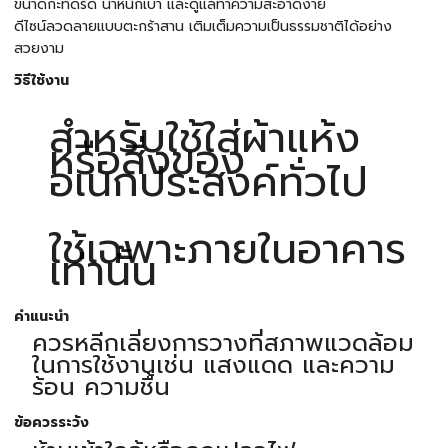
ขนาดกะทัดรัด น้ำหนักเบา และดูแลทำความสะอาดง่าย
ดีไซน์ลวดลายแบบตะกร้าสาน เติมเต็มความเป็นธรรมชาติได้อย่าง
สวยงาม
วิธีใช้งาน
สำหรับใช้ใส่ผ้าแห้ง
หรือสิ่งของ
อเนกประสงค์ทั่วไป
ใช้เฉพาะภายในอาคาร
เท่านั้น
คำแนะนำ
ควรหลีกเลี่ยงการวางที่สภาพแวดล้อม
ในการใช้งานเช่น แสงแดด และความ
ร้อน ความชื้น
ข้อควรระวัง