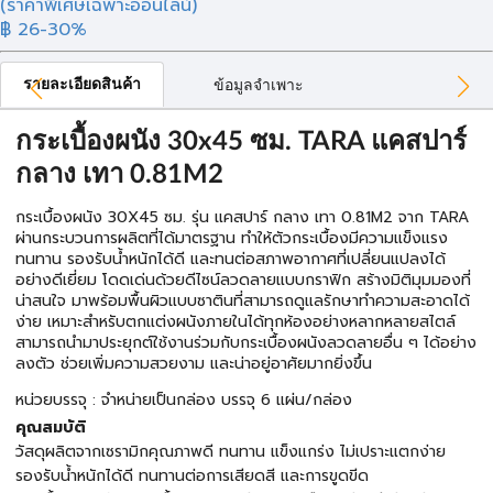
(ราคาพิเศษเฉพาะออนไลน์)
฿ 26
-30%
รายละเอียดสินค้า
ข้อมูลจำเพาะ
กระเบื้องผนัง 30x45 ซม. TARA แคสปาร์
กลาง เทา 0.81M2
กระเบื้องผนัง 30X45 ซม. รุ่น แคสปาร์ กลาง เทา 0.81M2 จาก TARA
ผ่านกระบวนการผลิตที่ได้มาตรฐาน ทำให้ตัวกระเบื้องมีความแข็งแรง
ทนทาน รองรับน้ำหนักได้ดี และทนต่อสภาพอากาศที่เปลี่ยนแปลงได้
อย่างดีเยี่ยม โดดเด่นด้วยดีไซน์ลวดลายแบบกราฟิก สร้างมิติมุมมองที่
น่าสนใจ มาพร้อมพื้นผิวแบบซาตินที่สามารถดูแลรักษาทำความสะอาดได้
ง่าย เหมาะสำหรับตกแต่งผนังภายในได้ทุกห้องอย่างหลากหลายสไตล์
สามารถนำมาประยุกต์ใช้งานร่วมกับกระเบื้องผนังลวดลายอื่น ๆ ได้อย่าง
ลงตัว ช่วยเพิ่มความสวยงาม และน่าอยู่อาศัยมากยิ่งขึ้น
หน่วยบรรจุ : จำหน่ายเป็นกล่อง บรรจุ 6 แผ่น/กล่อง
คุณสมบัติ
วัสดุผลิตจากเซรามิกคุณภาพดี ทนทาน แข็งแกร่ง ไม่เปราะแตกง่าย
รองรับน้ำหนักได้ดี ทนทานต่อการเสียดสี และการขูดขีด