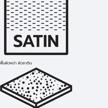
พื้นผิวหน้า ผิวซาติน