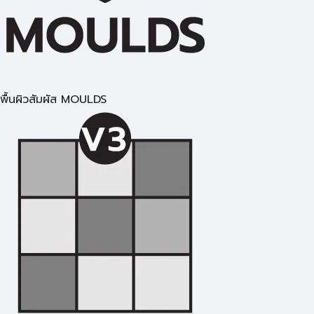
พื้นผิวสัมผัส MOULDS