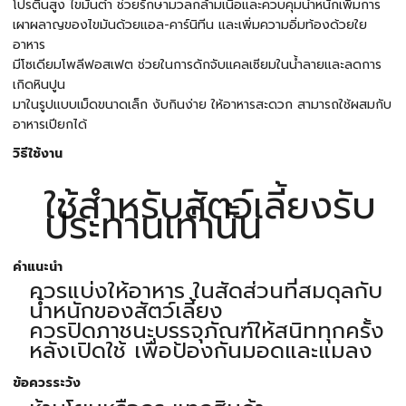
โปรตีนสูง ไขมันต่ำ ช่วยรักษามวลกล้ามเนื้อและควบคุมน้ำหนักเพิ่มการ
เผาผลาญของไขมันด้วยแอล-คาร์นิทีน และเพิ่มความอิ่มท้องด้วยใย
อาหาร
มีโซเดียมโพลีฟอสเฟต ช่วยในการดักจับแคลเซียมในน้ำลายและลดการ
เกิดหินปูน
มาในรูปแบบเม็ดขนาดเล็ก งับกินง่าย ให้อาหารสะดวก สามารถใช้ผสมกับ
อาหารเปียกได้
วิธีใช้งาน
ใช้สำหรับสัตว์เลี้ยงรับ
ประทานเท่านั้น
คำแนะนำ
ควรแบ่งให้อาหาร ในสัดส่วนที่สมดุลกับ
น้ำหนักของสัตว์เลี้ยง
ควรปิดภาชนะบรรจุภัณฑ์ให้สนิททุกครั้ง
หลังเปิดใช้ เพื่อป้องกันมอดและแมลง
ข้อควรระวัง