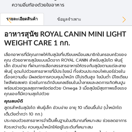
ความอิ่มท้องด้วยใยอาหาร
รายละเอียดสินค้า
ข้อมูลจำเพาะ
อาหารสุนัข ROYAL CANIN MINI LIGHT
WEIGHT CARE 1 กก.
เลือกอาหารที่มีคุณภาพให้กับสุนัขที่เปรียบเหมือนสมาชิกในครอบครัวของ
คุณ ด้วยอาหารสุนัขแบบเม็ดจาก ROYAL CANIN สำหรับสุนัขโต พันธุ์
เล็ก อ้วนง่าย ที่ผ่านการเลือกสรรสารอาหารให้ตรงกับสุนัขตามแต่ละสาย
พันธุ์ อุดมไปด้วยสารอาหารที่มีประโยชน์ ทั้งส่วนประกอบไฟเบอร์ช่วยใน
เรื่องความอิ่ม มีผลต่อการควบคุมน้ำหนัก มีโปรตีนสูง ไขมันต่ำ มีโซเดียม
โพลีฟอสเฟต ช่วยในการดักจับแคลเซียมในน้ำลายและลดการเกิดหินปูน
พร้อมช่วยดูแลสุขภาพข้อต่อด้วย Omega 3 เมื่อสุนัขมีสุขภาพแข็งแรง
คุณเองก็มีความสุขไปด้วย
คุณสมบัติ
สูตรสำหรับสุนัขโต พันธุ์เล็ก อ้วนง่าย อายุ 10 เดือนขึ้นไป (น้ำหนักโต
เต็มวัยต่ำกว่า 10 กก.)
ประกอบด้วยสารอาหารจำเป็นพื้นฐานในปริมาณที่เหมาะสม ช่วยลดอาการ
หิวระหว่างวัน ควบคุมน้ำหนักให้อยู่ในระดับที่เหมาะสม