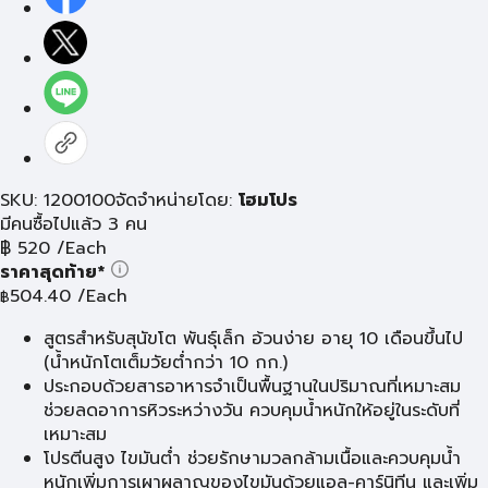
SKU: 1200100
จัดจำหน่ายโดย:
โฮมโปร
มีคนซื้อไปแล้ว 3 คน
฿
520
/Each
ราคาสุดท้าย*
504.40
/Each
฿
สูตรสำหรับสุนัขโต พันธุ์เล็ก อ้วนง่าย อายุ 10 เดือนขึ้นไป
(น้ำหนักโตเต็มวัยต่ำกว่า 10 กก.)
ประกอบด้วยสารอาหารจำเป็นพื้นฐานในปริมาณที่เหมาะสม
ช่วยลดอาการหิวระหว่างวัน ควบคุมน้ำหนักให้อยู่ในระดับที่
เหมาะสม
โปรตีนสูง ไขมันต่ำ ช่วยรักษามวลกล้ามเนื้อและควบคุมน้ำ
หนักเพิ่มการเผาผลาญของไขมันด้วยแอล-คาร์นิทีน และเพิ่ม