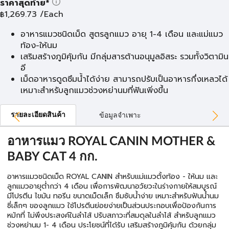
ราคาสุดท้าย*
1,269.73
/Each
฿
อาหารแมวชนิดเม็ด สูตรลูกแมว อายุ 1-4 เดือน และแม่แมว
ท้อง-ให้นม
เสริมสร้างภูมิคุ้มกัน มีกลุ่มสารต้านอนุมูลอิสระ รวมทั้งวิตามิน
อี
เม็ดอาหารดูดซึมน้ำได้ง่าย สามารถปรับเป็นอาหารกึ่งเหลวได้
เหมาะสำหรับลูกแมวช่วงหย่านมที่ฟันเพิ่งขึ้น
รายละเอียดสินค้า
ข้อมูลจำเพาะ
อาหารแมว ROYAL CANIN MOTHER &
BABY CAT 4 กก.
อาหารแมวชนิดเม็ด ROYAL CANIN สำหรับแม่แมวตั้งท้อง - ให้นม และ
ลูกแมวอายุต่ำกว่า 4 เดือน เพื่อการพัฒนาอวัยวะในร่างกายให้สมบูรณ์
มีโปรตีน ไขมัน ทอรีน ขนาดเม็ดเล็ก ซึมซับน้ำง่าย เหมาะสำหรับฟันน้ำนม
ซี่เล็กๆ ของลูกแมว ใช้โปรตีนย่อยง่ายเป็นส่วนประกอบเพื่อป้องกันการ
หมักที่ ไม่พึงประสงค์ในลำไส้ ปรับสภาวะที่สมดุลในลำไส้ สำหรับลูกแมว
ช่วงหย่านม 1- 4 เดือน ประโยชน์ที่ได้รับ เสริมสร้างภูมิคุ้มกัน ด้วยกลุ่ม