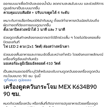
ออกแบบมาเพื่อดักจับละอองน้ำมัน ลดคราบสะสมในระบบ และช่วยให้การ
ดูแลรักษาเป็นระบบมากขึ้น
ควบคุมแบบสัมผัส + ปรับแรงดูดได้ 4 ระดับ
เหมาะกับการเลือกโหมดให้เข้ากับเมนู ตั้งแต่ทำอาหารควันน้อยไปจนถึง
ผัด/ทอดที่ต้องการแรงดูดมากขึ้น
ตั้งเวลาปิดล่วงหน้าได้ 3 นาที และ 7 นาที
ช่วยดูดกลิ่นค้างหลังยกลงจากเตาได้อีกช่วงสั้น ๆ โดยไม่ต้องคอยสั่ง
ปิดเองทันที
ไฟ LED 2 ดวง (2x1 วัตต์) ส่องสว่างหน้าเตา
ช่วยมองเห็นอาหารและภาชนะชัดขึ้นระหว่างทำครัว โดยยังคงภาพลักษณ์
เครื่องที่ดูเรียบเข้ากับครัว
มอเตอร์อะลูมิเนียมอัลลอยด์ 410 วัตต์
เป็นสเปกมอเตอร์ที่ระบุไว้สำหรับรองรับงานดูดควันของเครื่องดูดควัน
กระโจมขนาด 90 ซม. รุ่นนี้
ดูทั้งหมด
ดูน้อยลง
เครื่องดูดควันกระโจม MEX K634B90
90 ซม.
หมดกังวลเรื่องควัน หรือกลิ่นที่เกิดจากการปรุงอาหารด้วยเครื่องดูด