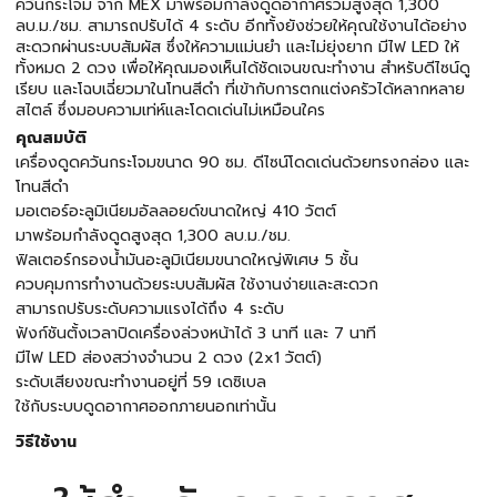
ควันกระโจม จาก MEX มาพร้อมกำลังดูดอากาศรวมสูงสุด 1,300
ลบ.ม./ชม. สามารถปรับได้ 4 ระดับ อีกทั้งยังช่วยให้คุณใช้งานได้อย่าง
สะดวกผ่านระบบสัมผัส ซึ่งให้ความแม่นยำ และไม่ยุ่งยาก มีไฟ LED ให้
ทั้งหมด 2 ดวง เพื่อให้คุณมองเห็นได้ชัดเจนขณะทำงาน สำหรับดีไซน์ดู
เรียบ และโฉบเฉี่ยวมาในโทนสีดำ ที่เข้ากับการตกแต่งครัวได้หลากหลาย
สไตล์ ซึ่งมอบความเท่ห์และโดดเด่นไม่เหมือนใคร
คุณสมบัติ
เครื่องดูดควันกระโจมขนาด 90 ซม. ดีไซน์โดดเด่นด้วยทรงกล่อง และ
โทนสีดำ
มอเตอร์อะลูมิเนียมอัลลอยด์ขนาดใหญ่ 410 วัตต์
มาพร้อมกำลังดูดสูงสุด 1,300 ลบ.ม./ชม.
ฟิลเตอร์กรองน้ำมันอะลูมิเนียมขนาดใหญ่พิเศษ 5 ชั้น
ควบคุมการทำงานด้วยระบบสัมผัส ใช้งานง่ายและสะดวก
สามารถปรับระดับความแรงได้ถึง 4 ระดับ
ฟังก์ชันตั้งเวลาปิดเครื่องล่วงหน้าได้ 3 นาที และ 7 นาที
มีไฟ LED ส่องสว่างจำนวน 2 ดวง (2x1 วัตต์)
ระดับเสียงขณะทำงานอยู่ที่ 59 เดซิเบล
ใช้กับระบบดูดอากาศออกภายนอกเท่านั้น
วิธีใช้งาน