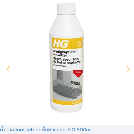
น้ำยาขจัดคราบไขมันพื้นผิวในครัว HG 500ml