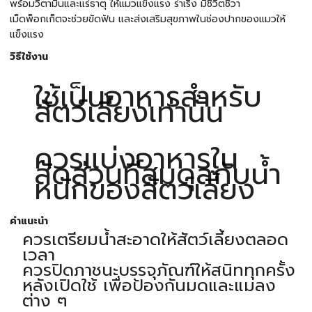
พร้อมวิตามินและแร่ธาตุ ให้แมวแข็งแรง ร่าเริง มีชีวิตชีวา
เม็ดพ็อกเก็ตจะช่วยขัดฟัน และส่งเสริมสุขภาพในช่องปากของแมวให้
แข็งแรง
วิธีใช้งาน
ใช้เป็นอาหารสำหรับ
สัตว์เลี้ยงเท่านั้น
ควรแบ่งอาหารใน
สัดส่วนที่สมดุลกับน้ำ
หนักของสัตว์เลี้ยง
คำแนะนำ
ควรเตรียมน้ำสะอาดให้สัตว์เลี้ยงตลอด
เวลา
ควรปิดภาชนะบรรจุภัณฑ์ให้สนิททุกครั้ง
หลังเปิดใช้ เพื่อป้องกันมดและแมลง
ต่าง ๆ