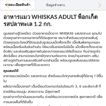
รายละเอียดสินค้า
ข้อมูลจำเพาะ
อาหารแมว WHISKAS ADULT พ็อกเก็ต
รสปลาทะเล 1.2 กก.
ดูแลอย่างรู้ใจเหมียว ด้วยอาหารเม็ดจาก WHISKAS รสปลาทะเล อุดมไป
ด้วยคุณค่าทางสารอาหารที่ดีต่อสุขภาพ เหมาะสำหรับแมวทุกสายพันธุ์
ด้วยคุณประโยชน์ที่อัดแน่นในรูปแบบเม็ดพ็อกเก็ต เนื้อสัมผัสกรุบกรอบ
พร้อมเนื้อครีมเข้มข้นด้านใน ให้แมวอิ่มอร่อยไม่มีเบื่อ เม็ดพ็อกเก็ตจะช่วย
ขัดฟัน และส่งเสริมสุขภาพในช่องปากของแมวให้แข็งแรง กินง่ายถูกใจ
สัตว์เลี้ยง สามารถตอบโจทย์ทุกความต้องการ ช่วยบำรุงสายตา เสริม
สร้างภูมิต้านทานและเสริมสร้างกล้ามเนื้อ พร้อมดูแลเส้นขนแมวให้สวย
เงางาม เพื่อสุขภาพที่ดีในระยะยาว
คุณสมบัติ
อาหารแมวชนิดเม็ด รสปลาทะเล สำหรับแมวโตทุกสายพันธุ์ที่มีอายุ 1 ปีขึ้น
ไป
ผลิตจากเนื้อปลาแท้ เต็มเปี่ยมด้วยกรดไขมันโอเมก้า 3, 6 และสังกะสี ที่
ช่วยให้แมวขนนุ่ม สวยเงางาม มีสุขภาพดี
คุณค่าจากวิตามินเอและทอรีน ช่วยให้แมวดวงตาสดใส สุขภาพตาดี เพื่อ
การมองเห็นที่ดียิ่งขึ้น