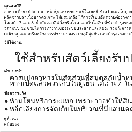
คุณสมบัติ
อาหารเปียกรสปลาทูน่า หน้ากุ้งและหอยเชลล์ในเจลลี่ สำหรับแมวโตทุกสายพ
ผลิตจากปลาเนื้อขาวคุณภาพ ไม่ผสมเกลือ ไร้สารที่เป็นอันตรายต่อร่างก
โอเมก้า 3 และ 6, น้ำมันดอกอีฟนิ่งพริมโรส และไบโอติน ที่ช่วยบำรุงขน
วิตามินบี 12 ช่วยในการทำงานของระบบประสาทและสมอง รวมถึงการสร้
เบต้ากลูแคน เสริมสร้างการทำงานของระบบภูมิคุ้มกัน และบำรุงร่างกาย
วิธีใช้งาน
ใช้สำหรับสัตว์เลี้ยงรั
คำแนะนำ
ควรแบ่งอาหารในสัดส่วนที่สมดุลกับน้ำหนั
หากเปิดแล้วควรเก็บในตู้เย็น ไม่เกิน 7 วัน
ข้อควรระวัง
ห้ามโยนหรือกระแทก เพราะอาจทำให้สิน
หลีกเลี่ยงการจัดเก็บในบริเวณที่มีแสงแ
ดูทั้งหมด
ดูน้อยลง