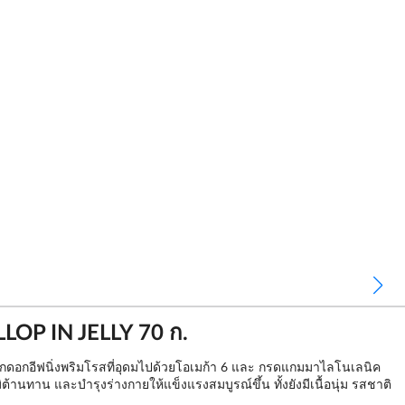
OP IN JELLY 70 ก.
ากดอกอีฟนิ่งพริมโรสที่อุดมไปด้วยโอเมก้า 6 และ กรดแกมมาไลโนเลนิค
ต้านทาน และบำรุงร่างกายให้แข็งแรงสมบูรณ์ขึ้น ทั้งยังมีเนื้อนุ่ม รสชาติ