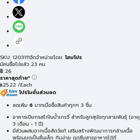
SKU: 1203111
จัดจำหน่ายโดย:
โฮมโปร
มีคนซื้อไปแล้ว 23 คน
฿
26
ราคาสุดท้าย*
25.22
/Each
฿
โปรโมชั่นส่วนลด
ลดเพิ่ม
6
บาท
เมื่อซื้อสินค้าทุกๆ 3 ชิ้น
อาหารเปียกรสไก่ในน้ำเกรวี่ สำหรับลูกสุนัขทุกสายพันธุ์ (อายุ
3 เดือน - 1 ปี)
มีส่วนผสมจากเนื้อสัตว์แท้ เสริมสร้างพัฒนาการกล้ามเนื้อ
พร้อมบดเป็นชิ้นเล็ก กินง่าย ดูดซึมสารอาหารได้ดี