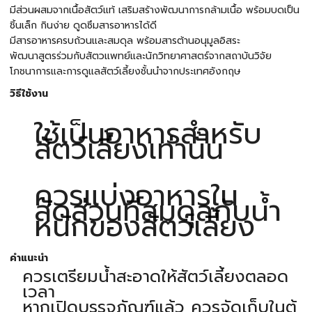
มีส่วนผสมจากเนื้อสัตว์แท้ เสริมสร้างพัฒนาการกล้ามเนื้อ พร้อมบดเป็น
ชิ้นเล็ก กินง่าย ดูดซึมสารอาหารได้ดี
มีสารอาหารครบถ้วนและสมดุล พร้อมสารต้านอนุมูลอิสระ
พัฒนาสูตรร่วมกับสัตวแพทย์และนักวิทยาศาสตร์จากสถาบันวิจัย
โภชนาการและการดูแลสัตว์เลี้ยงชั้นนำจากประเทศอังกฤษ
วิธีใช้งาน
ใช้เป็นอาหารสำหรับ
สัตว์เลี้ยงเท่านั้น
ควรแบ่งอาหารใน
สัดส่วนที่สมดุลกับน้ำ
หนักของสัตว์เลี้ยง
คำแนะนำ
ควรเตรียมน้ำสะอาดให้สัตว์เลี้ยงตลอด
เวลา
หากเปิดบรรจุภัณฑ์แล้ว ควรจัดเก็บในตู้