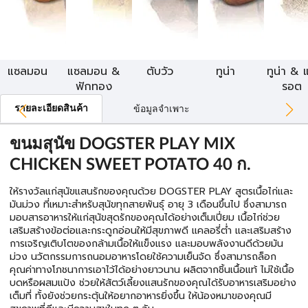
แซลมอน
แซลมอน &
ตับวัว
ทูน่า
ทูน่า & 
ฟักทอง
รอต
รายละเอียดสินค้า
ข้อมูลจำเพาะ
ขนมสุนัข DOGSTER PLAY MIX
CHICKEN SWEET POTATO 40 ก.
ให้รางวัลแก่สุนัขแสนรักของคุณด้วย DOGSTER PLAY สูตรเนื้อไก่และ
มันม่วง ที่เหมาะสำหรับสุนัขทุกสายพันธุ์ อายุ 3 เดือนขึ้นไป ซึ่งสามารถ
มอบสารอาหารให้แก่สุนัขสุดรักของคุณได้อย่างเต็มเปี่ยม เนื้อไก่ช่วย
เสริมสร้างข้อต่อและกระดูกอ่อนให้มีสุขภาพดี แคลอรี่ต่ำ และเสริมสร้าง
การเจริญเติบโตของกล้ามเนื้อให้แข็งแรง และมอบพลังงานดีด้วยมัน
ม่วง นวัตกรรมการถนอมอาหารโดยใช้ความเย็นจัด ซึ่งสามารถล็อก
คุณค่าทางโภชนาการเอาไว้ได้อย่างยาวนาน ผลิตจากชิ้นเนื้อแท้ ไม่ใช้เนื้อ
บดหรือผสมแป้ง ช่วยให้สัตว์เลี้ยงแสนรักของคุณได้รับอาหารเสริมอย่าง
เต็มที่ ทั้งยังช่วยกระตุ้นให้อยากอาหารยิ่งขึ้น ให้น้องหมาของคุณมี