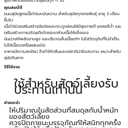
สุขภาพที่ดีและมีความสุขในทุก ๆ วัน
คุณสมบัติ
ขนมสุนัขสูตรเนื้อไก่และมันหวาน สำหรับสุนัขทุกสายพันธุ์ อายุ 3 เดือน
ขึ้นไป
เนื้อไก่ช่วยเสริมสร้างข้อต่อและกระดูกอ่อนให้มีสุขภาพดี แคลอรี่ต่ำ และ
เสริมสร้างการเจริญเติบโตของกล้ามเนื้อให้แข็งแรง
มันม่วงให้พลังงานสูง และปริมาณชิ้นเนื้อแท้ๆ ไม่ใส่วัตถุดิบที่ไม่จำเป็น
ไม่ใช้เนื้อบดหรือผสมแป้ง
อาหารมีความสดใหม่ จึงทำให้กลิ่นและรสชาติน่ารับประทาน เหมาะสำหรับ
สุนัขกินยาก
วิธีใช้งาน
ใช้สำหรับสัตว์เลี้ยงรับ
ประทานเท่านั้น
คำแนะนำ
ให้ปริมาณในสัดส่วนที่สมดุลกับน้ำหนัก
ของสัตว์เลี้ยง
ควรปิดภาชนะบรรจุภัณฑ์ให้สนิททุกครั้ง