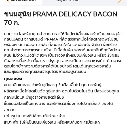
ข้อมูลจำเพาะ
ขนมสุนัข PRAMA DELICACY BACON
70 ก.
มอบรางวัลพร้อมคุณค่าทางอาหารให้กับสัตว์เลี้ยงแสนรักด้วย ขนมสุนัข
กลิ่นเบคอน จากแบรนด์ PRAMA ที่คัดสรรจากเนื้อไก่สดเกรดพรีเมียม
พร้อมผ่านกระบวนการผลิตที่สะอาด ใส่ใจ และประณีตพิถัน เพื่อให้คง
คุณค่าทางสารอาหารครบถ้วน มีเนื้อสัมผัส รสชาติ และกลิ่นที่ถูกใจน้อง
สุนัข ไม่ว่าจะแบ่งให้เดี่ยวๆ เป็นรางวัลสำหรับขบเคี้ยวเล่น หรือจะใช้ผสม
กับอาหารมื้อหลัก ทั้งอาหารปรุงสุก อาหารเปียก และอาหารเม็ด ก็สามารถ
ตอบโจทย์ทุกความต้องการได้เป็นอย่างดี เติมเต็มทุกช่วงเวลาอัน
แสนสุขระหว่างคุณและเจ้าตูบได้อย่างสมบูรณ์แบบ
คุณสมบัติ
ขนมกลิ่นเบคอน สำหรับสุนัขอายุ 3 เดือนขึ้นไป ทุกสายพันธุ์
ผลิตจากเนื้อไก่สดเป็นวัตถุดิบหลัก อุดมไปด้วยโปรตีน มีส่วนช่วยดูแล
กล้ามเนื้อและบำรุงร่างกายสัตว์เลี้ยง
ชิ้นขนมสไลซ์เป็นแท่งบาง ช่วยให้สัตว์เลี้ยงคาบไปจากมือเจ้าของได้
สะดวก
มาในรูปแบบถุงซิปล็อก เก็บรักษาง่าย
เหมาะสำหรับให้เป็นขนมเคี้ยวเล่น หรือผสมกับอาหารมื้อหลัก