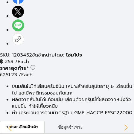
SKU: 1203452
จัดจำหน่ายโดย:
โฮมโปร
฿
259
/Each
ราคาสุดท้าย*
251.23
/Each
฿
ขนมสันในไก่เสียบครันชี่นิ่ม เหมาะสำหรับสุนัขอายุ 6 เดือนขึ้น
ไป และมีพฤติกรรมชอบกัดแทะ
ผลิตจากสันในไก่แท้อบนิ่ม เสียบด้วยครันชี่ที่ผลิตจากหนังวัว
แบบนิ่ม ทำให้เคี้ยวหนึบ
ผ่านกระบวนการตามมาตรฐาน GMP HACCP FSSC22000
รายละเอียดสินค้า
ข้อมูลจำเพาะ