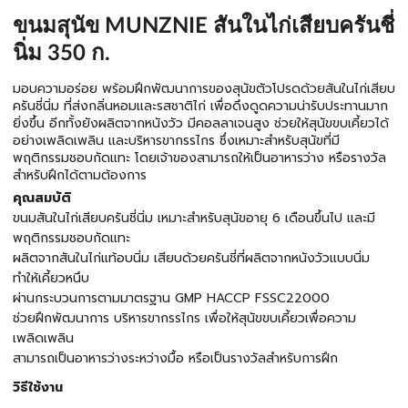
ขนมสุนัข MUNZNIE สันในไก่เสียบครันชี่
นิ่ม 350 ก.
มอบความอร่อย พร้อมฝึกพัฒนาการของสุนัขตัวโปรดด้วยสันในไก่เสียบ
ครันชี่นิ่ม ที่ส่งกลิ่นหอมและรสชาติไก่ เพื่อดึงดูดความน่ารับประทานมาก
ยิ่งขึ้น อีกทั้งยังผลิตจากหนังวัว มีคอลลาเจนสูง ช่วยให้สุนัขขบเคี้ยวได้
อย่างเพลิดเพลิน และบริหารขากรรไกร ซึ่งเหมาะสำหรับสุนัขที่มี
พฤติกรรมชอบกัดแทะ โดยเจ้าของสามารถให้เป็นอาหารว่าง หรือรางวัล
สำหรับฝึกได้ตามต้องการ
คุณสมบัติ
ขนมสันในไก่เสียบครันชี่นิ่ม เหมาะสำหรับสุนัขอายุ 6 เดือนขึ้นไป และมี
พฤติกรรมชอบกัดแทะ
ผลิตจากสันในไก่แท้อบนิ่ม เสียบด้วยครันชี่ที่ผลิตจากหนังวัวแบบนิ่ม
ทำให้เคี้ยวหนึบ
ผ่านกระบวนการตามมาตรฐาน GMP HACCP FSSC22000
ช่วยฝึกพัฒนาการ บริหารขากรรไกร เพื่อให้สุนัขขบเคี้ยวเพื่อความ
เพลิดเพลิน
สามารถเป็นอาหารว่างระหว่างมื้อ หรือเป็นรางวัลสำหรับการฝึก
วิธีใช้งาน