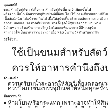
คุณสมบัติ
ขนมสำหรับสุนัข รสเนื้อแกะ สำหรับสุนัขที่อายุ 6 เดือนขึ้นไป
ผลิตจากเนื้อไก่ คัดสรรวัตถุดิบอย่างพิถีพิถัน โดยใช้เกรดเดียวกับมนุษย์ร
เนื้อสัมผัสนิ่ม ไม่แข็งจนเกินไป เพื่อให้สุนัขเคี้ยวง่าย ลดอันตรายต่อเหงื
ส่งกลิ่นหอมและรสชาติที่เย้ายวน ช่วยดึงดูดให้สุนัขอยากรับประทาน
มีส่วนช่วยเสริมสร้างการเจริญเติบโตและพัฒนาการที่ดีของสุนัข
สามารถให้เป็นอาหารว่างระหว่างมื้อ หรือเป็นรางวัลสำหรับการฝึก
วิธีใช้งาน
ใช้เป็นขนมสำหรับสัตว์เล
ควรให้อาหารคำนึงถึงป
คำแนะนำ
ควรเตรียมน้ำสะอาดให้สัตว์เลี้ยงตลอดเ
ควรปิดภาชนะบรรจุภัณฑ์ให้สนิททุกครั้งห
ข้อควรระวัง
ห้ามโยนหรือกระแทก เพราะอาจทำให้สิน