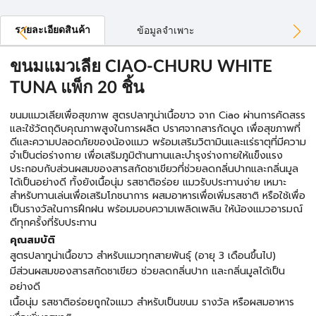
รายละเอียดสินค้า
ข้อมูลจำเพาะ
ขนมแมวเลีย CIAO-CHURU WHITE
TUNA แพ็ก 20 ชิ้น
ขนมแมวเลียเพื่อสุขภาพ สูตรปลาทูน่าเนื้อขาว จาก Ciao ผ่านการคัดสรร
และใช้วัตถุดิบคุณภาพสูงในการผลิต ปราศจากสารกัดบูด เพื่อสุขภาพที่
ดีและความปลอดภัยของน้องแมว พร้อมเสริมวิตามินและแร่ธาตุที่มีความ
จำเป็นต่อร่างกาย เพื่อเสริมภูมิต้านทานและบำรุงร่างกายให้แข็งแรง
ประกอบกับส่วนผสมของสารสกัดชาเขียวที่ช่วยลดกลิ่นปากและกลิ่นมูล
ได้เป็นอย่างดี ทั้งยังเนื้อนุ่ม รสชาติอร่อย แมวรับประทานง่าย เหมาะ
สำหรับทานเล่นเพื่อเสริมโภชนาการ ผสมอาหารเพื่อเพิ่มรสชาติ หรือใช้เพื่อ
เป็นรางวัลในการฝึกฝน พร้อมมอบความเพลิดเพลิน ให้น้องแมวอารมณ์
ดีทุกครั้งที่รับประทาน
คุณสมบัติ
สูตรปลาทูน่าเนื้อขาว สำหรับแมวทุกสายพันธุ์ (อายุ 3 เดือนขึ้นไป)
มีส่วนผสมของสารสกัดชาเขียว ช่วยลดกลิ่นปาก และกลิ่นมูลได้เป็น
อย่างดี
เนื้อนุ่ม รสชาติอร่อยถูกใจแมว สำหรับเป็นขนม รางวัล หรือผสมอาหาร