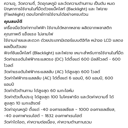
ความจุ, วัดความถี่, วัดอุณหภูมิ และวัดความต้านทาน เป็นต้น หมด
ปัญหาการใช้งานในที่มืดด้วยแบ็คไลท์ (Backlight) และ ไฟฉาย
(Flashlight) ตอบโจทย์การใช้งานได้อย่างครบถ้วน
คุณสมบัติ
เครื่องมือวัดค่าทางไฟฟ้า ใช้งานได้หลากหลาย ผลิตจากพลาสติก
คุณภาพดี แข็งแรง ไม่ลามไฟ
ใช้งานง่ายและสะดวก ด้วยประเภทมิเตอร์แบบดิจิทัล หน้าจอ LCD แสดง
ผลเป็นตัวเลข
ฟังก์ชันแบ็คไลท์ (Blacklight) และไฟฉาย เหมาะสำหรับการใช้งานในที่มืด
วัดค่าแรงดันไฟฟ้ากระแสตรง (DC) ได้ตั้งแต่ 600 มิลลิโวลต์ - 600
โวลต์
วัดค่าแรงดันไฟฟ้ากระแสสลับ (AC) ได้สูงสุด 600 โวลต์
วัดค่าไฟฟ้ากระแสสลับ (AC) ได้ตั้งแต่ 6 แอมป์, 60 แอมป์, 600
แอมป์
วัดค่าตัวต้านทาน ได้สูงสุด 60 เมกะโอห์ม
วัดค่าตัวเก็บประจุ ได้สูงสุด 100 ไมโครฟารัด และวัดค่าความถี่ ได้
สูงสุด 10 เมกะเฮิรตซ์
วัดค่าอุณหภูมิ ตั้งแต่ -40 องศาเซลเซียส ~ 1000 องศาเซลเซียส,
-40 องศาฟาเรนไฮต์ ~ 1832 องศาฟาเรนไฮต์
วัดค่าไดโอด, ค่าความต่อเนื่อง, ค่าความต้านทานรวม