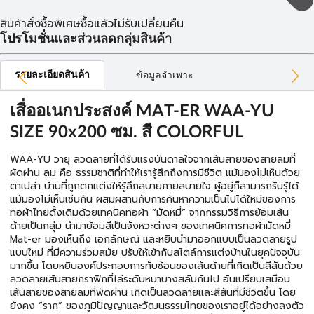
สินค้าสั่งซื้อพิเศษซื้อแล้วไม่รับเปลี่ยนคืน
โปรโมชั่นและส่วนลดกลุ่มสินค้า
รายละเอียดสินค้า
ข้อมูลจำเพาะ
เสื่ออเนกประสงค์ MAT-ER WAA-YU
SIZE 90x200 ซม. สี COLORFUL
WAA-YU วายุ
ลวดลายที่ได้รับแรงบันดาลใจจากเส้นสายของสายลมที่
ผัดผ่าน ลม คือ ธรรมชาติที่ทําให้เรารู้สึกถึงการมีชีวิต แม้มองไม่เห็นด้วย
ตาเปล่า บ้านที่ถูกตกแต่งให้รู้สึกสบายกายสบายใจ ผู้อยู่ก็สามารถรับรู้ได้
แม้มองไม่เห็นเช่นกัน ผสมผสานกับการค้นหาความเป็นไปได้ใหม่ของการ
ทอผ้าไทยดั้งเดิมด้วยเทคนิคทอผ้า “มัดหมี่” จากกรรมวิธีการย้อมเส้น
ด้ายเป็นกลุ่ม นํามาย้อมสีเป็นจังหวะต่างๆ ของเทคนิคการทอผ้ามัดหมี่
Mat-er มองเห็นถึง เอกลักษณ์ และหยิบนํามาออกแบบเป็นลวดลายรูป
แบบใหม่ ที่มีความร่วมสมัย ปรับให้เข้ากับสไตล์การแต่งบ้านในยุคปัจจุบัน
มากขึ้น โดยหยิบองค์ประกอบการทับซ้อนของเส้นด้ายที่เกิดเป็นสีสันด้วย
ลวดลายเส้นสายกราฟิกที่ไล่ระดับหนาบางสลับกันไป อันเปรียบเสมือน
เส้นสายของสายลมที่พัดผ่าน เกิดเป็นลวดลายและสีสันที่มีชีวิตขึ้น โดย
ยังคง “ราก” ของภูมิปัญญาและวัฒนธรรมไทยของเราอยู่ได้อย่างลงตัว