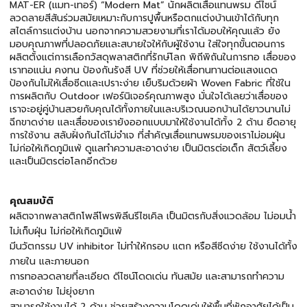
MAT-ER (แมท-เทอร์) “Modern Mat” นักผลิตเสื่อแทนพรม ดีไซน์
ลวดลายสีสันร่วมสมัยเหมาะกับการปูพื้นหรือตกแต่งบ้านเข้าได้กับทุก
สไตล์การแต่งบ้าน นอกจากความสวยงามที่เราได้มอบให้คุณแล้ว ยัง
มอบคุณภาพที่ปลอดภัยและสบายใจให้กับผู้ใช้งาน ใส่ใจทุกขั้นตอนการ
ผลิตตั้งแต่การเลือกวัสดุพลาสติกที่รักษ์โลก พิถีพิถันในการทอ เสื่อของ
เราทอแน่น คงทน ป้องกันรังสี UV ที่ช่วยให้เสื่อทนทานต่อแสงแดด
ป้องกันไม่ให้เสื่อซีดและเปราะง่าย เย็บริมด้วยผ้า Woven Fabric ที่ใช้ใน
การผลิตกับ Outdoor เฟอร์นิเจอร์คุณภาพสูง มั่นใจได้เลยว่าเสื่อของ
เราจะอยู่คู่บ้านสวยกับคุณได้ทั้งภายในและบริเวณนอกบ้านได้ยาวนานไม่
ฉีกขาดง่าย และเสื่อของเรายังออกแบบมาให้ใช้งานได้ทั้ง 2 ด้าน ยืดอายุ
การใช้งาน สลับฝั่งกันได้ไม่จำเจ ที่สำคัญเสื่อแทนพรมของเราไม่อมฝุ่น
ไม่ก่อให้เกิดภูมิแพ้ ดูแลทำความสะอาดง่าย เป็นมิตรต่อเด็ก สัตว์เลี้ยง
และเป็นมิตรต่อโลกอีกด้วย
คุณสมบัติ
ผลิตจากพลาสติกโพลีโพรพิลีนรีไซเคิล เป็นมิตรกับสิ่งแวดล้อม ไม่อมน้ำ
ไม่เก็บฝุ่น ไม่ก่อให้เกิดภูมิแพ้
มีนวัตกรรม UV inhibitor ไม่ทำให้กรอบ แตก หรือสีซีดง่าย ใช้งานได้ทั้ง
ภายใน และภายนอก
การทอลวดลายที่ละเอียด ดีไซน์โดดเด่น ทันสมัย และสามารถทำความ
สะอาดง่าย ไม่ยุ่งยาก
สามารถใช้งานได้ 2 ด้าน ช่วยสร้างความโดดเด่นให้พื้นที่พักอาศัยได้เป็น