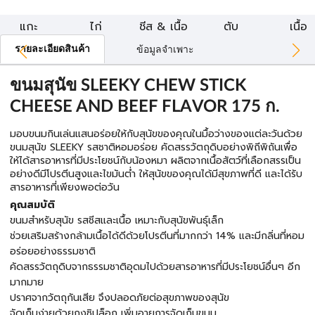
แกะ
ไก่
ชีส & เนื้อ
ตับ
เนื้อ
รายละเอียดสินค้า
ข้อมูลจำเพาะ
ขนมสุนัข SLEEKY CHEW STICK
CHEESE AND BEEF FLAVOR 175 ก.
มอบขนมกินเล่นแสนอร่อยให้กับสุนัขของคุณในมื้อว่างของแต่ละวันด้วย
ขนมสุนัข SLEEKY รสชาติหอมอร่อย คัดสรรวัตถุดิบอย่างพิถีพิถันเพื่อ
ให้ได้สารอาหารที่มีประโยชน์กับน้องหมา ผลิตจากเนื้อสัตว์ที่เลือกสรรเป็น
อย่างดีมีโปรตีนสูงและไขมันต่ำ ให้สุนัขของคุณได้มีสุขภาพที่ดี และได้รับ
สารอาหารที่เพียงพอต่อวัน
คุณสมบัติ
ขนมสำหรับสุนัข รสชีสและเนื้อ เหมาะกับสุนัขพันธุ์เล็ก
ช่วยเสริมสร้างกล้ามเนื้อได้ดีด้วยโปรตีนที่มากกว่า 14% และมีกลิ่นที่หอม
อร่อยอย่างธรรมชาติ
คัดสรรวัตถุดิบจากธรรมชาติอุดมไปด้วยสารอาหารที่มีประโยชน์อื่นๆ อีก
มากมาย
ปราศจากวัตถุกันเสีย จึงปลอดภัยต่อสุขภาพของสุนัข
จัดเก็บง่ายด้วยถุงซิปล็อก เพิ่มอายุการจัดเก็บขนม