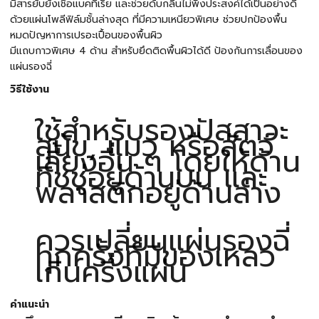
มีสารยับยั้งเชื้อแบคทีเรีย และช่วยดับกลิ่นไม่พึงประสงค์ได้เป็นอย่างดี
ด้วยแผ่นโพลีฟิล์มชั้นล่างสุด ที่มีความเหนียวพิเศษ ช่วยปกป้องพื้น
หมดปัญหาการเปรอะเปื้อนของพื้นผิว
มีแถบกาวพิเศษ 4 ด้าน สำหรับยึดติดพื้นผิวได้ดี ป้องกันการเลื่อนของ
แผ่นรองฉี่
วิธีใช้งาน
ใช้สำหรับรองปัสสาวะ
สุนัข, แมว หรือสัตว์
เลี้ยงอื่น ๆ โดยให้ด้าน
ทิชชู่อยู่ด้านบน และ
พลาสติกอยู่ด้านล่าง
ควรเปลี่ยนแผ่นรองฉี่
ทุกครั้งที่มีของเหลว
เกินครึ่งแผ่น
คำแนะนำ