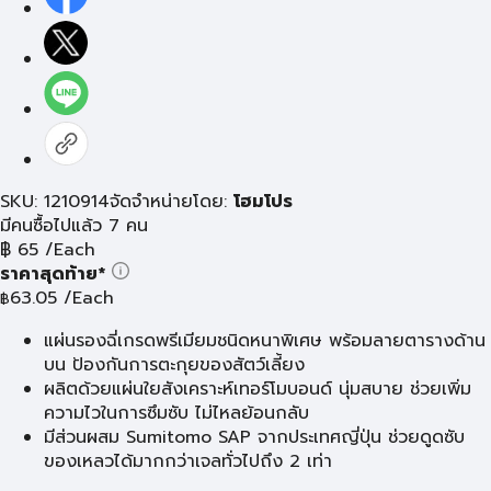
SKU: 1210914
จัดจำหน่ายโดย:
โฮมโปร
มีคนซื้อไปแล้ว 7 คน
฿
65
/Each
ราคาสุดท้าย*
63.05
/Each
฿
แผ่นรองฉี่เกรดพรีเมียมชนิดหนาพิเศษ พร้อมลายตารางด้าน
บน ป้องกันการตะกุยของสัตว์เลี้ยง
ผลิตด้วยแผ่นใยสังเคราะห์เทอร์โมบอนด์ นุ่มสบาย ช่วยเพิ่ม
ความไวในการซึมซับ ไม่ไหลย้อนกลับ
มีส่วนผสม Sumitomo SAP จากประเทศญี่ปุ่น ช่วยดูดซับ
ของเหลวได้มากกว่าเจลทั่วไปถึง 2 เท่า