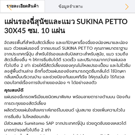
รายละเอียดสินค้า
ข้อมูลจำเพาะ
แผ่นรองฉี่สุนัขและแมว SUKINA PETTO
30X45 ซม. 10 แผ่น
จัดสรรพื้นที่สำหรับสัตว์เลี้ยง และแก้ปัญหาเรื่องฉี่ของน้องหมาและน้อง
แมว ด้วยแผ่นรองฉี่ จากแบรนด์ SUKINA PETTO คุณภาพมาตราฐาน
จากประเทศญี่ปุ่น สำหรับใช้รองและซับปัสสาวะสำหรับสุนัข, แมว รวมถึง
สัตว์เลี้ยงอื่น ๆ ให้การซึมซับได้ดี รวดเร็ว และปริมาณมากกว่าแผ่นเจล
ทั่วไปถึง 2 เท่า ช่วยให้ฉี่สัตว์เลี้ยงของคุณไม่ไหลเปรอะเปื้อน และไม่รั่วซึม
ลงสู่พื้นด้านล่าง อีกทั้งตัวแผ่นรองยังสามารถดูดซึมกลิ่นได้ ไร้ปัญหา
กลิ่นเหม็นบริเวณบ้าน และช่วยป้องกันแบคทีเรีย ให้คุณมั่นใจ ไร้กังวล
ตอบโจทย์เรื่องการขับถ่ายของน้อง ๆ ได้อย่างลงตัว
คุณสมบัติ
แผ่นรองฉี่เกรดพรีเมียมชนิดหนาพิเศษ พร้อมลายตารางด้านบน ป้องกัน
การตะกุยของสัตว์เลี้ยง
ผลิตด้วยแผ่นใยสังเคราะห์เทอร์โมบอนด์ นุ่มสบาย ช่วยเพิ่มความไวใน
การซึมซับ ไม่ไหลย้อนกลับ
มีส่วนผสม Sumitomo SAP จากประเทศญี่ปุ่น ช่วยดูดซับของเหลวได้
มากกว่าเจลทั่วไปถึง 2 เท่า