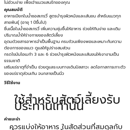
ไม่อ้วนง่าย เพื่อเจ้าแมวแสนรักของคุณ
คุณสมบัติ
อาหารเปียกในน้ำซอสเกรวี่ สูตรบำรุงผิวหนังและเส้นขน สำหรับแมวทุก
สายพันธุ์ (อายุ 1 ปีขึ้นไป)
ชิ้นเนื้อในน้ำซอสเกรวี่ เพิ่มความชุ่มชื้นให้อาหาร ช่วยให้กินง่าย และเติม
ปริมาณน้ำให้ร่างกายของสัตว์เลี้ยง
อุดมด้วยสารอาหารจำเป็นพื้นฐาน ครบถ้วนเพียงพอและเหมาะกับความ
ต้องการของแมว ดูแลให้รูปร่างสมส่วน
กรดไขมันโอเมก้า 3 และ 6 ช่วยบำรุงผิวหนังและเส้นขนให้เงางามเป็น
ธรรมชาติ
เสริมแร่ธาตุที่จำเป็น ช่วยดูแลระบบทางเดินปัสสาวะ ลดโอกาสการเกาะตัว
ของแร่ธาตุส่วนเกิน จนกลายเป็นนิ่ว
วิธีใช้งาน
ใช้สำหรับสัตว์เลี้ยงรับ
ประทานเท่านั้น
คำแนะนำ
ควรแบ่งให้อาหาร ในสัดส่วนที่สมดุลกับ