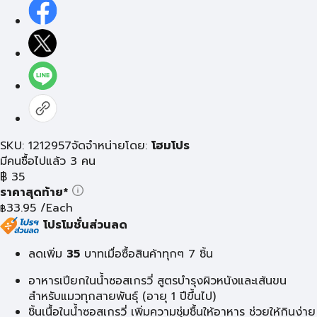
SKU: 1212957
จัดจำหน่ายโดย:
โฮมโปร
มีคนซื้อไปแล้ว 3 คน
฿
35
ราคาสุดท้าย*
33.95
/Each
฿
โปรโมชั่นส่วนลด
ลดเพิ่ม
35
บาท
เมื่อซื้อสินค้าทุกๆ 7 ชิ้น
อาหารเปียกในน้ำซอสเกรวี่ สูตรบำรุงผิวหนังและเส้นขน
สำหรับแมวทุกสายพันธุ์ (อายุ 1 ปีขึ้นไป)
ชิ้นเนื้อในน้ำซอสเกรวี่ เพิ่มความชุ่มชื้นให้อาหาร ช่วยให้กินง่าย